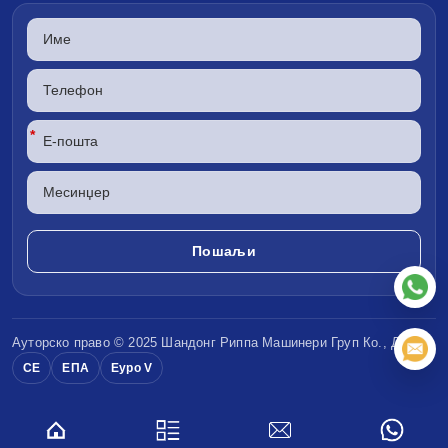
*
Ауторско право © 2025 Шандонг
Риппа Машинери
Груп Ко., ДОО
CE
ЕПА
Еуро V