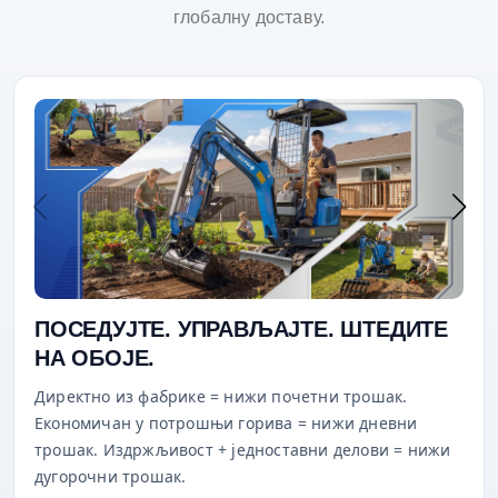
глобалну доставу.
ПОСЕДУЈТЕ. УПРАВЉАЈТЕ. ШТЕДИТЕ
НА ОБОЈЕ.
Директно из фабрике = нижи почетни трошак.
Економичан у потрошњи горива = нижи дневни
трошак. Издржљивост + једноставни делови = нижи
дугорочни трошак.