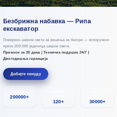
Безбрижна набавка — Рипа
екскаватор
Поверено широм света за решења за багере — испоручено
преко 200.000 јединица широм света.
Приноси за 30 дана | Техничка подршка 24/7 |
Двогодишња гаранција
Добијте понуду
Продато
Покривеност
Годишња
200000+
земаља
производња
120+
30000+