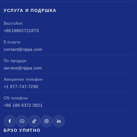
УСЛУГА И ПОДРШКА
ВхатсАпп
+8618863721870
Е-пошта
contact@rippa.com
По продаји
service@rippa.com
Амерички телефон
+1 877-747-7280
CN телефон
+86 188 6372 0821
БРЗО УПИТНО