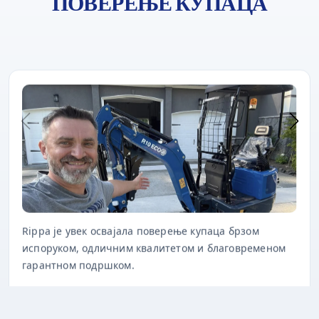
ПОВЕРЕЊЕ КУПАЦА
Rippa је увек освајала поверење купаца брзом
испоруком, одличним квалитетом и благовременом
гарантном подршком.