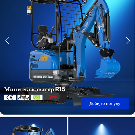
Мини екскаватор R15
Добијте понуду