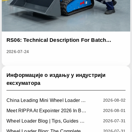
RS06: Technical Description For Batch
Improvement Measures To Address Abnormal
2026-07-24
Heat Dissipation Issues In Sliding Loaders
Информације о издању у индустрији
ексхуматора
China Leading Mini Wheel Loader Supplier: Reliable Compact Wheel Loaders For Global Markets
2026-08-02
Meet RIPPA At Expointer 2026 In Brazil
2026-08-01
Wheel Loader Blog | Tips, Guides & Attachments
2026-07-31
Wheel Loader Blog: The Complete Guide To Wheel Loaders For Construction, Agriculture, And Material Handling
2026-07-31