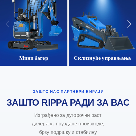
Мини багер
Склизнуће управљања
ЗАШТО НАС ПАРТНЕРИ БИРАЈУ
ЗАШТО RIPPA РАДИ ЗА ВАС
Изграђено за дугорочни раст
дилера уз поуздане производе,
брзу подршку и стабилну