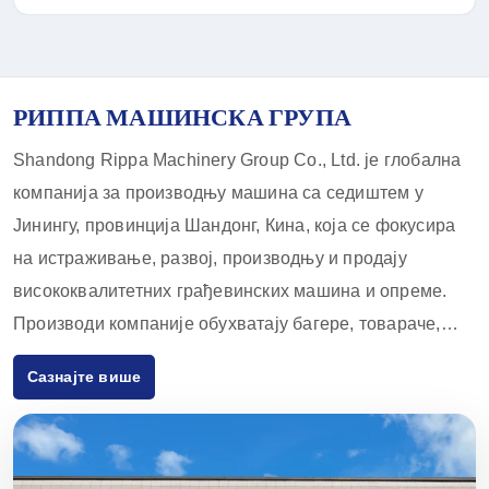
РИППА МАШИНСКА ГРУПА
Shandong Rippa Machinery Group Co., Ltd. је глобална
компанија за производњу машина са седиштем у
Јинингу, провинција Шандонг, Кина, која се фокусира
на истраживање, развој, производњу и продају
висококвалитетних грађевинских машина и опреме.
Производи компаније обухватају багере, товараче,
виљушкаре, скид-лодера и прибор за њих, који се
Сазнајте више
широко користе у пољопривреди, грађевинарству,
рударству и другим индустријама. Са иновативним
капацитетима за истраживање и развој и строгим
контролама квалитета, опрема коју испоручује Rippa