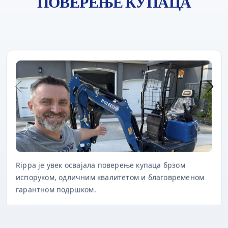
ПОВЕРЕЊЕ КУПАЦА
Rippa је увек освајала поверење купаца брзом
испоруком, одличним квалитетом и благовременом
гарантном подршком.