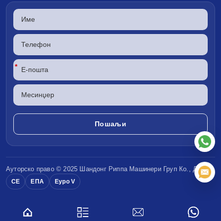
*
Ауторско право © 2025 Шандонг
Риппа Машинери
Груп Ко., ДОО
CE
ЕПА
Еуро V