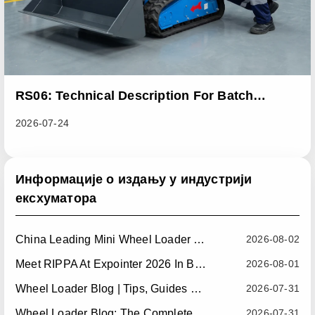
RS06: Technical Description For Batch
Improvement Measures To Address Abnormal
2026-07-24
Heat Dissipation Issues In Sliding Loaders
Информације о издању у индустрији
ексхуматора
China Leading Mini Wheel Loader Supplier: Reliable Compact Wheel Loaders For Global Markets
2026-08-02
Meet RIPPA At Expointer 2026 In Brazil
2026-08-01
Wheel Loader Blog | Tips, Guides & Attachments
2026-07-31
Wheel Loader Blog: The Complete Guide To Wheel Loaders For Construction, Agriculture, And Material Handling
2026-07-31