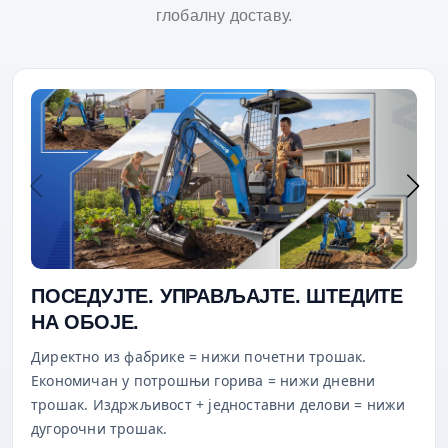
глобалну доставу.
ПОСЕДУЈТЕ. УПРАВЉАЈТЕ. ШТЕДИТЕ
НА ОБОЈЕ.
Директно из фабрике = нижи почетни трошак.
Економичан у потрошњи горива = нижи дневни
трошак. Издржљивост + једноставни делови = нижи
дугорочни трошак.