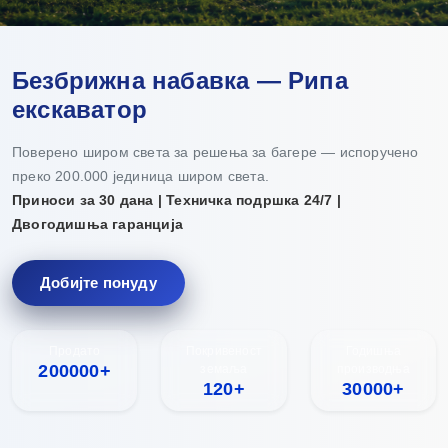
Безбрижна набавка — Рипа
екскаватор
Поверено широм света за решења за багере — испоручено
преко 200.000 јединица широм света.
Приноси за 30 дана | Техничка подршка 24/7 |
Двогодишња гаранција
Добијте понуду
Продато
Покривеност
Годишња
200000+
земаља
производња
120+
30000+