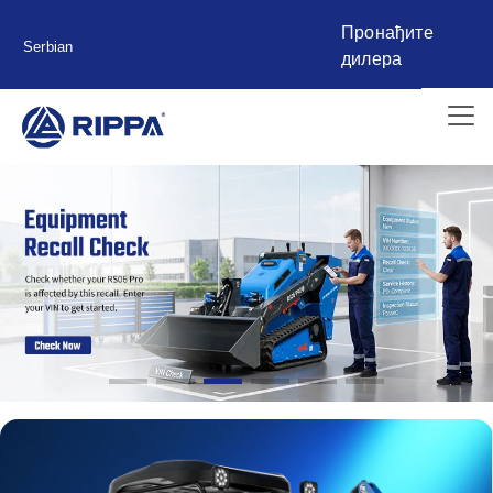
Пронађите
Serbian
дилера