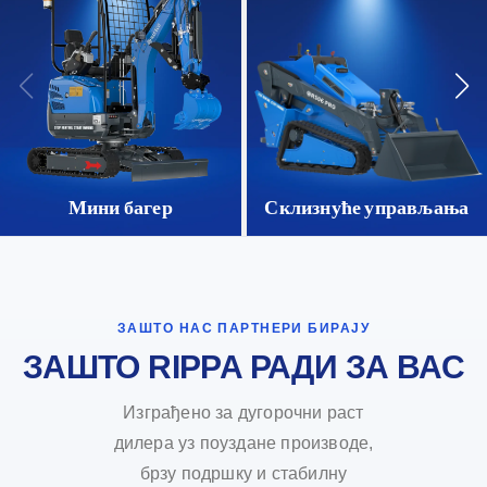
Мини багер
Склизнуће управљања
ЗАШТО НАС ПАРТНЕРИ БИРАЈУ
ЗАШТО RIPPA РАДИ ЗА ВАС
Изграђено за дугорочни раст
дилера уз поуздане производе,
брзу подршку и стабилну