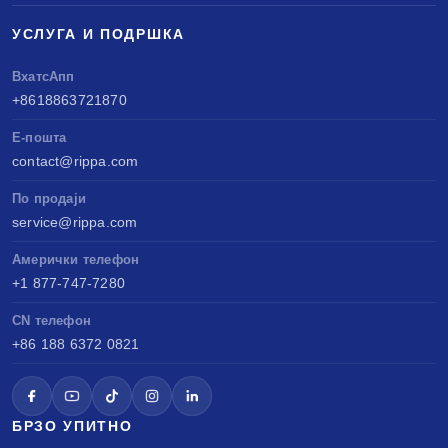
УСЛУГА И ПОДРШКА
ВхатсАпп
+8618863721870
Е-пошта
contact@rippa.com
По продаји
service@rippa.com
Амерички телефон
+1 877-747-7280
CN телефон
+86 188 6372 0821
БРЗО УПИТНО