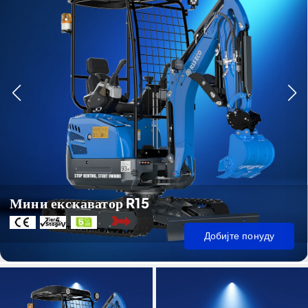
Мини екскаватор R15
Добијте понуду