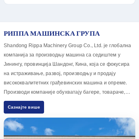
РИППА МАШИНСКА ГРУПА
Shandong Rippa Machinery Group Co., Ltd. је глобална
компанија за производњу машина са седиштем у
Јинингу, провинција Шандонг, Кина, која се фокусира
на истраживање, развој, производњу и продају
висококвалитетних грађевинских машина и опреме.
Производи компаније обухватају багере, товараче,
виљушкаре, скид-лодера и прибор за њих, који се
Сазнајте више
широко користе у пољопривреди, грађевинарству,
рударству и другим индустријама. Са иновативним
капацитетима за истраживање и развој и строгим
контролама квалитета, опрема коју испоручује Rippa