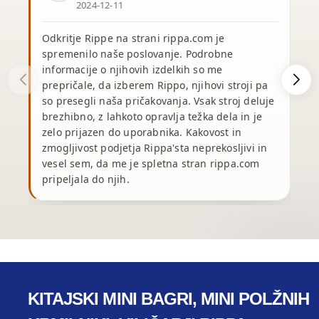
2024-12-11
Odkritje Rippe na strani rippa.com je
spremenilo naše poslovanje. Podrobne
informacije o njihovih izdelkih so me
prepričale, da izberem Rippo, njihovi stroji pa
so presegli naša pričakovanja. Vsak stroj deluje
v
brezhibno, z lahkoto opravlja težka dela in je
zelo prijazen do uporabnika. Kakovost in
z
zmogljivost podjetja Rippa'sta neprekosljivi in
vesel sem, da me je spletna stran rippa.com
pripeljala do njih.
KITAJSKI MINI BAGRI, MINI POLŽNIH