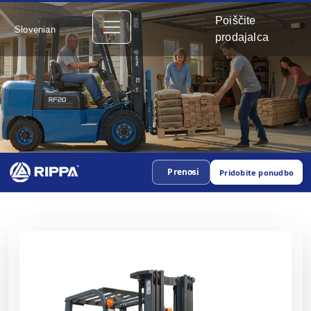
Poiščite
Slovenian
prodajalca
Prenosi
Pridobite ponudbo