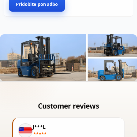
Pridobite ponudbo
J***L