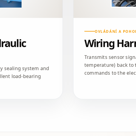
OVLÁDÁNÍ A POHO
raulic
Wiring Har
Transmits sensor signa
temperature) back to t
ity sealing system and
commands to the electr
lent load-bearing