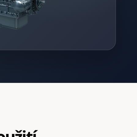
užití,