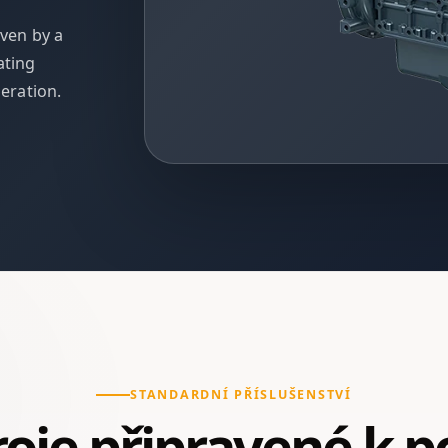
iven by a
ating
eration.
STANDARDNÍ PŘÍSLUŠENSTVÍ
oje připravené k po