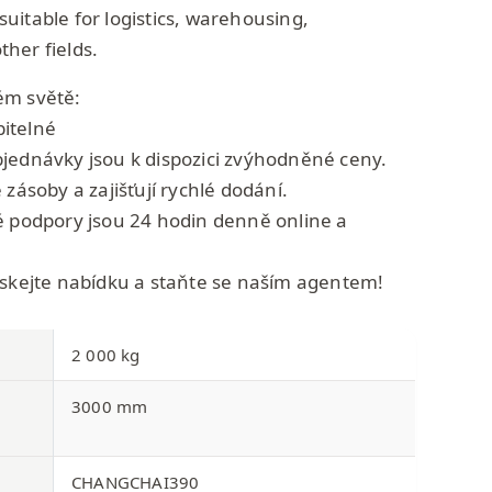
s suitable for logistics, warehousing,
her fields.
ém světě:
itelné
jednávky jsou k dispozici zvýhodněné ceny.
 zásoby a zajišťují rychlé dodání.
é podpory jsou 24 hodin denně online a
ískejte nabídku a staňte se naším agentem!
2 000 kg
3000 mm
CHANGCHAI390