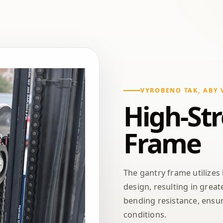
VYROBENO TAK, ABY 
High-St
Frame
The gantry frame utilizes
design, resulting in great
bending resistance, ensuri
conditions.