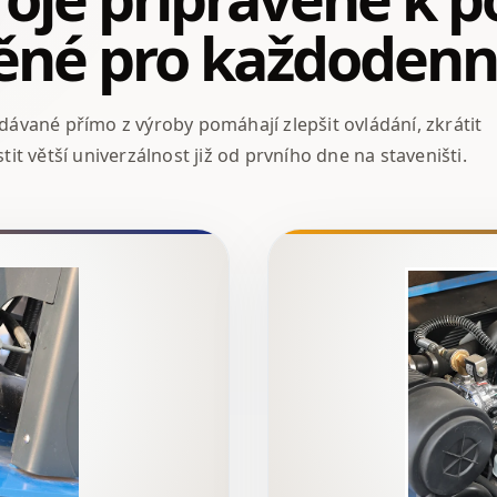
ěné pro každodenní
vané přímo z výroby pomáhají zlepšit ovládání, zkrátit
stit větší univerzálnost již od prvního dne na staveništi.