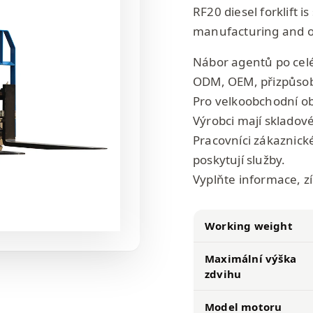
RF20 diesel forklift i
manufacturing and ot
Nábor agentů po cel
ODM, OEM, přizpůsob
Pro velkoobchodní ob
Výrobci mají skladové
Pracovníci zákaznick
poskytují služby.
Vyplňte informace, z
Working weight
Maximální výška
zdvihu
Model motoru