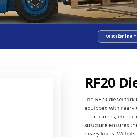
Ke stažení na
RF20 Die
The RF20 diesel forkl
equipped with rearvi
door frames, etc. to 
structure ensures the 
heavy loads. With its