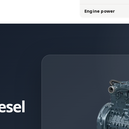
Engine power
esel