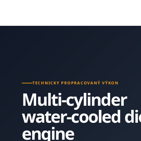
TECHNICKY PROPRACOVANÝ VÝKON
Multi-cylinder
water-cooled di
engine