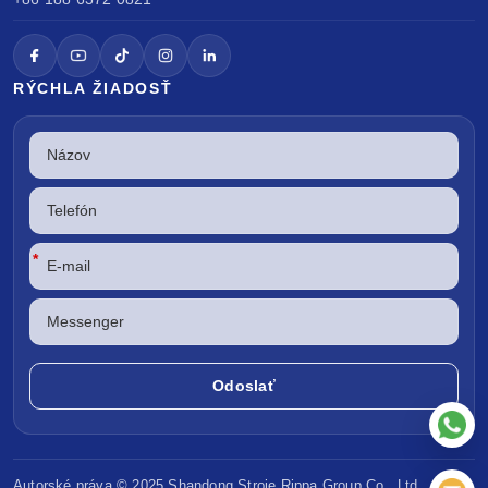
RÝCHLA ŽIADOSŤ
*
Autorské práva © 2025 Shandong
Stroje Rippa
Group Co., Ltd