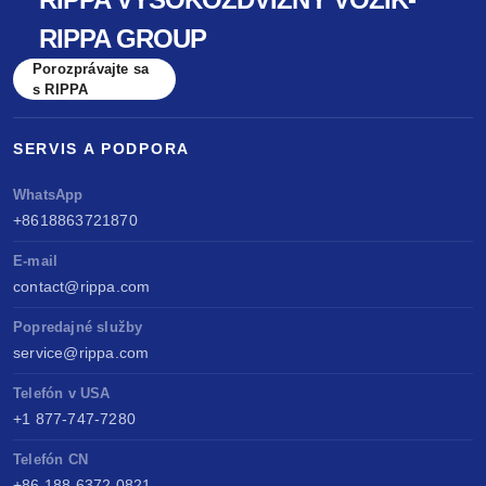
RIPPA GROUP
Porozprávajte sa
s RIPPA
SERVIS A PODPORA
WhatsApp
+8618863721870
E-mail
contact@rippa.com
Popredajné služby
service@rippa.com
Telefón v USA
+1 877-747-7280
Telefón CN
+86 188 6372 0821