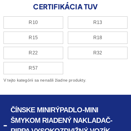
CERTIFIKÁCIA TUV
R10
R13
R15
R18
R22
R32
R57
V tejto kategórii sa nenašli žiadne produkty.
ČÍNSKE MINIRÝPADLO-MINI
ŠMYKOM RIADENÝ NAKLADAČ-
RIPPA VYSOKOZDVIŽNÝ VOZÍK-