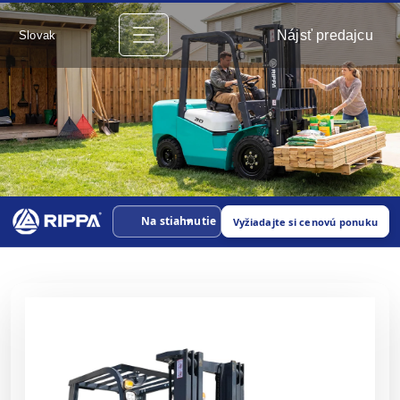
Nájsť predajcu
Slovak
Na stiahnutie
Vyžiadajte si cenovú ponuku