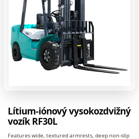
Lítium-iónový vysokozdvižný
vozík RF30L
Features wide, textured armrests, deep non-slip