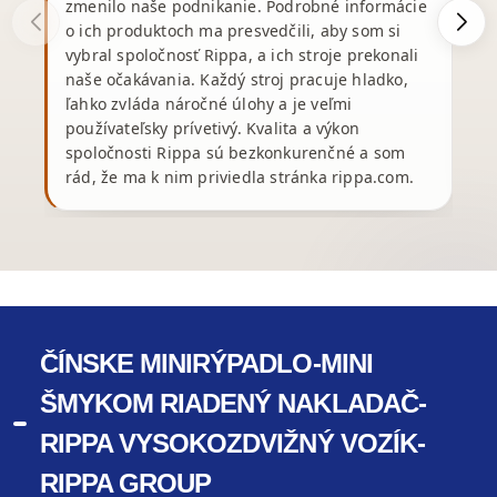
zmenilo naše podnikanie. Podrobné informácie
o ich produktoch ma presvedčili, aby som si
vybral spoločnosť Rippa, a ich stroje prekonali
R
naše očakávania. Každý stroj pracuje hladko,
v
ľahko zvláda náročné úlohy a je veľmi
používateľsky prívetivý. Kvalita a výkon
spoločnosti Rippa sú bezkonkurenčné a som
rád, že ma k nim priviedla stránka rippa.com.
ČÍNSKE MINIRÝPADLO-MINI
ŠMYKOM RIADENÝ NAKLADAČ-
RIPPA VYSOKOZDVIŽNÝ VOZÍK-
RIPPA GROUP