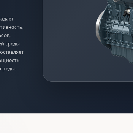
ладает
тивность,
осов,
ей среды
составляет
мощность
среды.