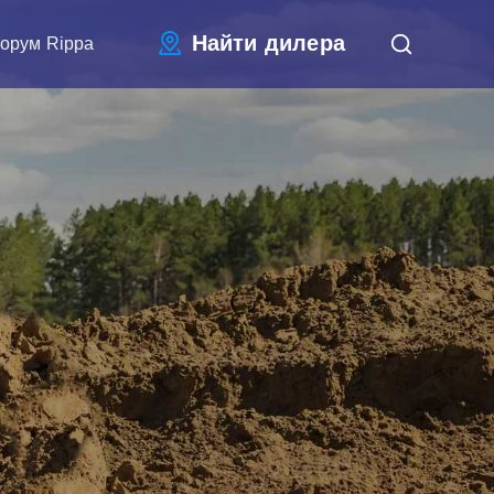
Найти дилера
орум Rippa