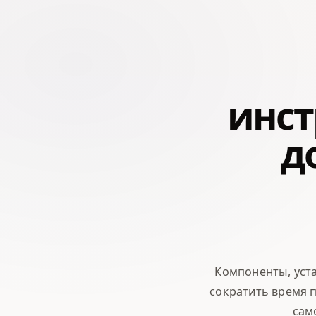
инст
д
Компоненты, уст
сократить время 
сам