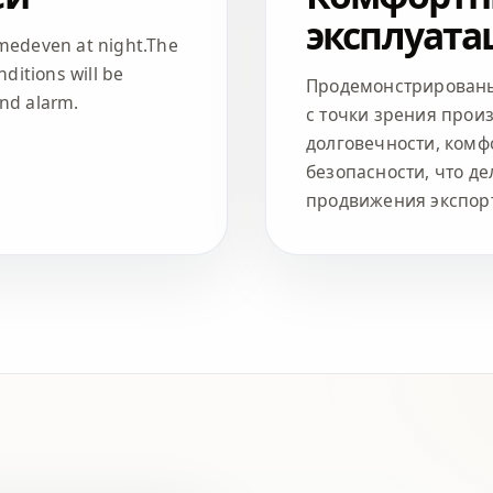
эксплуата
rmedeven at night.The
ditions will be
Продемонстрированы
and alarm.
с точки зрения прои
долговечности, комф
безопасности, что д
продвижения экспор