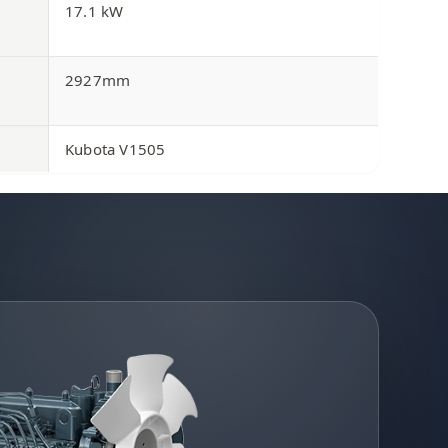
17.1 kW
2927mm
Kubota V1505