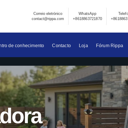
Correio eletrónico
WhatsApp
Telef
contact@rippa.com
+8618863721870
+8618863
ntro de conhecimento
Contacto
Loja
Fórum Rippa
adora