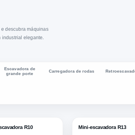
s e descubra máquinas
ndustrial elegante.
Escavadora de
Carregadora de rodas
Retroescavad
grande porte
escavadora R10
Mini-escavadora R13