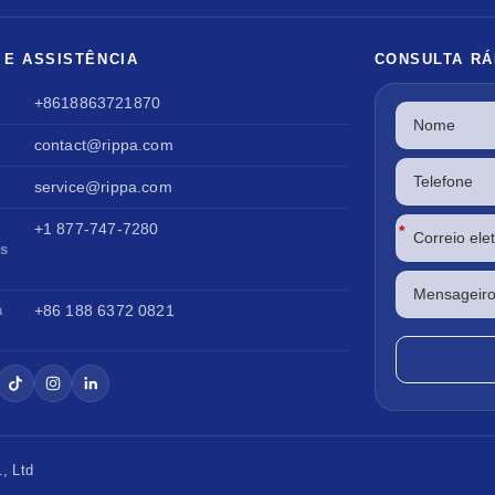
 E ASSISTÊNCIA
CONSULTA RÁ
+8618863721870
contact@rippa.com
service@rippa.com
+1 877-747-7280
*
os
a
+86 188 6372 0821
, Ltd