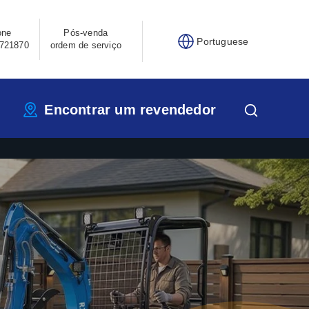
one
Pós-venda
Portuguese
721870
ordem de serviço
Encontrar um revendedor