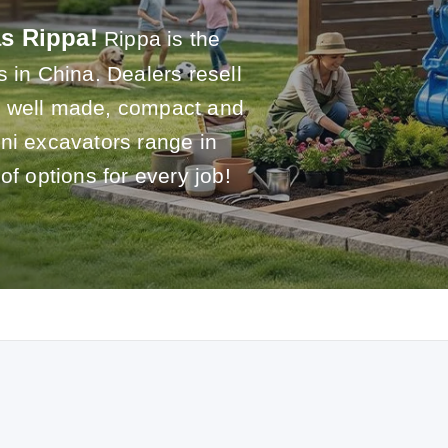
as Rippa!
Rippa is the
 in China. Dealers resell
e well made, compact and
ni excavators range in
of options for every job!