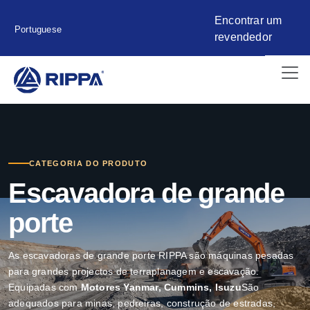
Encontrar um
Portuguese
revendedor
CATEGORIA DO PRODUTO
Escavadora de grande
porte
As escavadoras de grande porte RIPPA são máquinas pesadas
para grandes projectos de terraplanagem e escavação.
Equipadas com
Motores Yanmar, Cummins, Isuzu
São
adequados para minas, pedreiras, construção de estradas,