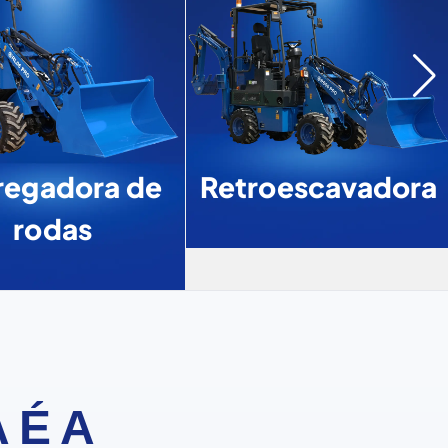
egadora de
Retroescavadora
rodas
 É A