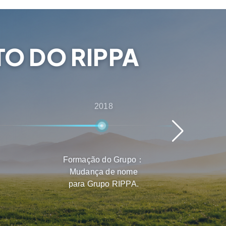
O DO RIPPA
2018
Formação do Grupo：
Expa
Mudança de nome
prod
para Grupo RIPPA.
me