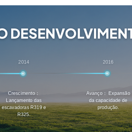
venda, garantindo que os
o de produtos, entrega e
DO DESENVOLVIMENT
2014
2016
Crescimento：
Avanço： Expansão
Lançamento das
da capacidade de
escavadoras R319 e
produção.
R325.