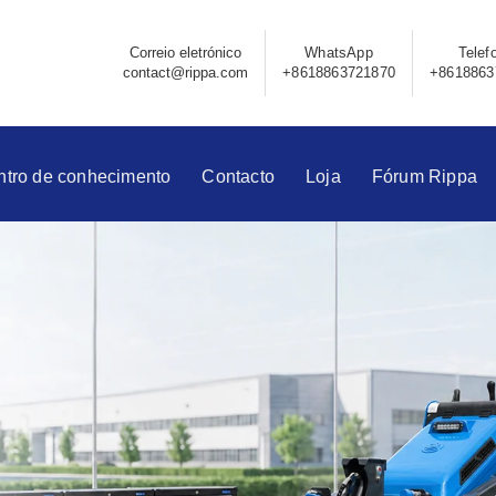
Correio eletrónico
WhatsApp
Telef
contact@rippa.com
+8618863721870
+8618863
ntro de conhecimento
Contacto
Loja
Fórum Rippa