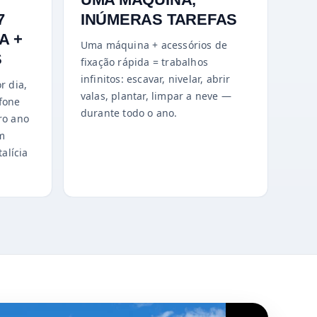
7
INÚMERAS TAREFAS
A +
Uma máquina + acessórios de
S
fixação rápida = trabalhos
infinitos: escavar, nivelar, abrir
r dia,
valas, plantar, limpar a neve —
efone
durante todo o ano.
ro ano
em
talícia