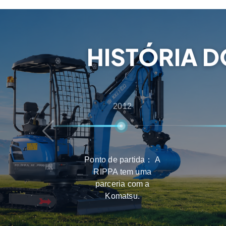
desde a consulta pré-venda até ao apoio pós-
clientes obtêm a melhor experiência na seleçã
manutenção.
HISTÓRIA 
2012
Ponto de partida： A
RIPPA tem uma
parceria com a
Komatsu.