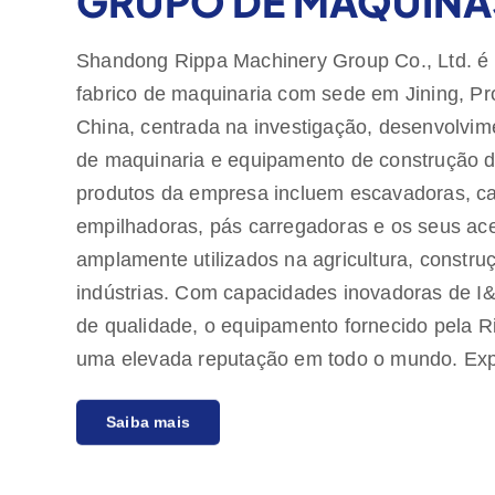
GRUPO DE MÁQUINAS
Shandong Rippa Machinery Group Co., Ltd. é
fabrico de maquinaria com sede em Jining, P
China, centrada na investigação, desenvolvi
de maquinaria e equipamento de construção d
produtos da empresa incluem escavadoras, ca
empilhadoras, pás carregadoras e os seus ac
amplamente utilizados na agricultura, constru
indústrias. Com capacidades inovadoras de I&
de qualidade, o equipamento fornecido pela 
uma elevada reputação em todo o mundo. Exp
para os mercados europeu e americano e for
Saiba mais
qualidade de um ano, empenhados em satisfa
clientes de produtos económicos e de alta qu
tem vários agentes em todo o mundo, fornece