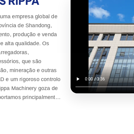
 RIPPA
 uma empresa global de
rovíncia de Shandong,
mento, produção e venda
e alta qualidade. Os
rregadoras,
essórios, que são
ção, mineração e outras
D e um rigoroso controlo
Rippa Machinery goza de
ortamos principalmente
necemos uma garantia de
zer as necessidades dos
alidade. A Rippa também
ndo serviços completos