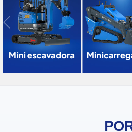
Mini escavadora
Minicarrega
POR