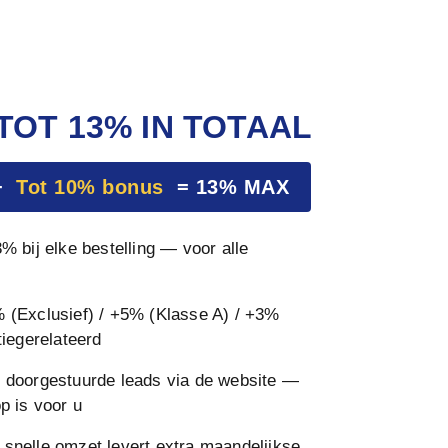
TOT 13% IN TOTAAL
 +
Tot 10% bonus
= 13% MAX
% bij elke bestelling — voor alle
(Exclusief) / +5% (Klasse A) / +3%
iegerelateerd
 doorgestuurde leads via de website —
p is voor u
 snelle omzet levert extra maandelijkse