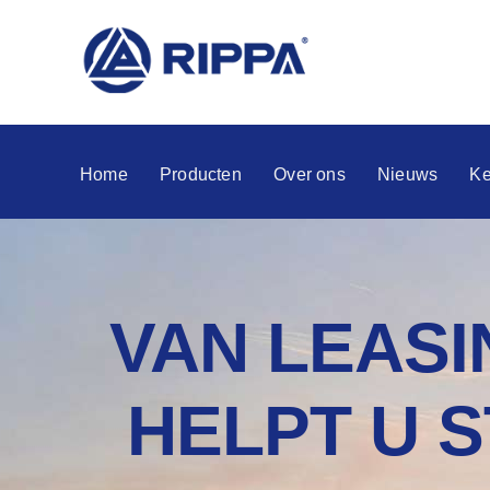
Home
Producten
Over ons
Nieuws
Ke
VAN LEASI
HELPT U 