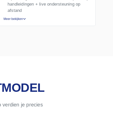
handleidingen + live ondersteuning op
afstand
Meer bekijken
Mee
TMODEL
 verdien je precies