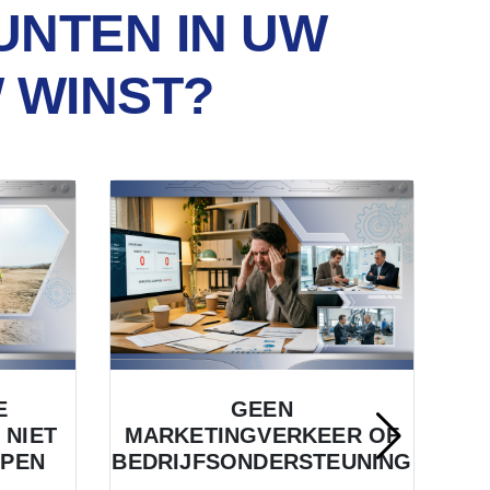
UNTEN IN UW
 WINST?
E
GEEN
E
 NIET
MARKETINGVERKEER OF
PEN
BEDRIJFSONDERSTEUNING