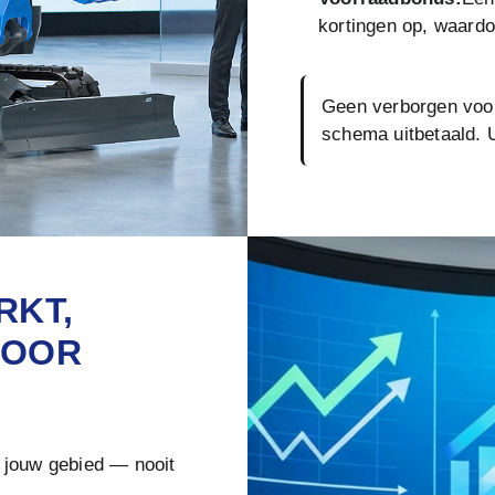
kortingen op, waardo
Geen verborgen voo
schema uitbetaald. 
RKT,
VOOR
 jouw gebied — nooit