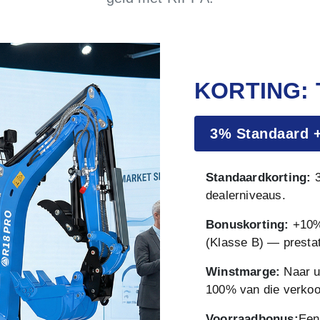
KORTING: 
3% Standaard
Standaardkorting:
3
dealerniveaus.
Bonuskorting:
+10% 
(Klasse B) — prestat
Winstmarge:
Naar u
100% van die verkoo
Voorraadbonus:
Een