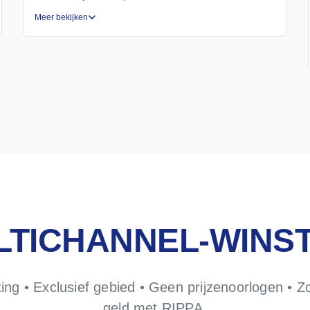
Meer bekijken
LTICHANNEL-WINS
ting • Exclusief gebied • Geen prijzenoorlogen • Zo
geld met RIPPA.