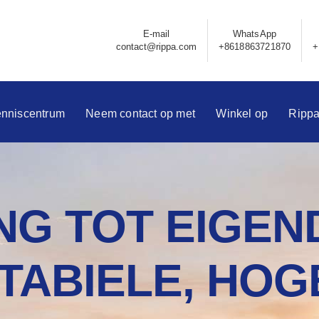
E-mail
WhatsApp
contact@rippa.com
+8618863721870
+
nniscentrum
Neem contact op met
Winkel op
Ripp
NG TOT EIGEN
STABIELE, HOG