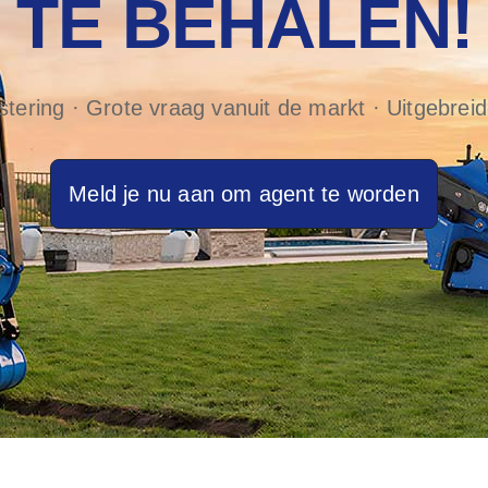
TE BEHALEN!
tering · Grote vraag vanuit de markt · Uitgebre
Meld je nu aan om agent te worden