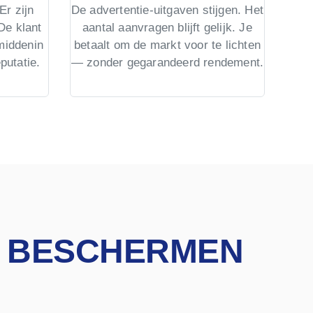
Er zijn
De advertentie-uitgaven stijgen. Het
De klant
aantal aanvragen blijft gelijk. Je
Geen
 middenin
betaalt om de markt voor te lichten
d
putatie.
— zonder gegarandeerd rendement.
m
co
Gee
JF BESCHERMEN