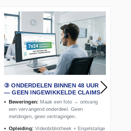
③ ONDERDELEN BINNEN 48 UUR
④
— GEEN INGEWIKKELDE CLAIMS
R
G
Beweringen:
Maak een foto → ontvang
een vervangend onderdeel. Geen
meldingen, geen vertragingen.
Opleiding:
Videobibliotheek + Engelstalige