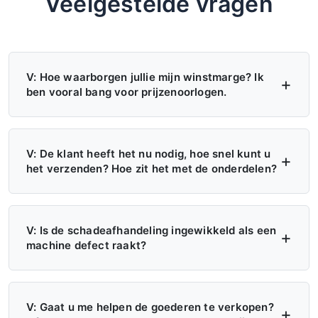
Veelgestelde vragen
V: Hoe waarborgen jullie mijn winstmarge? Ik
ben vooral bang voor prijzenoorlogen.
A: Vier beschermingsmaatregelen — (1)
MAP/MSRP worden gehandhaafd, geen
V: De klant heeft het nu nodig, hoe snel kunt u
het verzenden? Hoe zit het met de onderdelen?
prijsonderbieding; (2) Exclusief gebied, geen
tweede dealer; (3) De fabriek verkoopt niet
A: Meer dan 6 distributiecentra in de VS,
rechtstreeks in uw regio; (4)
Europa en Rusland — nu op voorraad. Lokale
V: Is de schadeafhandeling ingewikkeld als een
machine defect raakt?
Kwartaalgebonden prijsvaststelling, 30
levering: 7 dagen. Tussen regio’s: 15 dagen.
dagen van tevoren wordt elke wijziging
Spoedbestellingen: verwerking binnen 24
A: Maak een foto → ontvang een vervangend
aangekondigd.
uur. Onderdelen: verzending binnen 48 uur.
onderdeel. Geen rapporten, geen
V: Gaat u me helpen de goederen te verkopen?