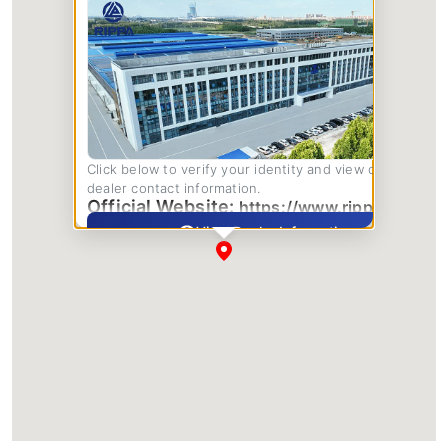
Click below to verify your identity and view complete
dealer contact information.
Official Website:
https://www.rippa.com/
View Dealer Information