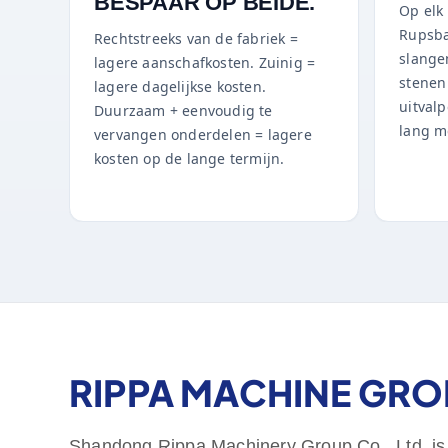
BESPAAR OP BEIDE.
Op elk 
Rupsba
Rechtstreeks van de fabriek =
slange
lagere aanschafkosten. Zuinig =
stenen
lagere dagelijkse kosten.
uitval
Duurzaam + eenvoudig te
lang m
vervangen onderdelen = lagere
kosten op de lange termijn.
RIPPA MACHINE GRO
Shandong Rippa Machinery Group Co., Ltd. is