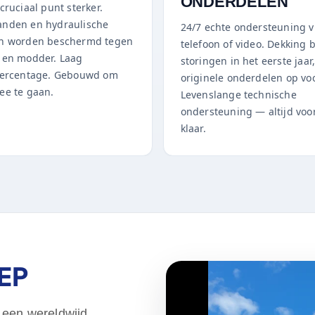
ONDERDELEN
cruciaal punt sterker.
nden en hydraulische
24/7 echte ondersteuning v
n worden beschermd tegen
telefoon of video. Dekking b
 en modder. Laag
storingen in het eerste jaar
percentage. Gebouwd om
originele onderdelen op vo
ee te gaan.
Levenslange technische
ondersteuning — altijd voor
klaar.
EP
 een wereldwijd