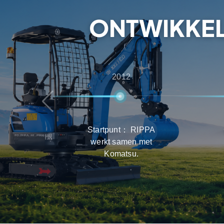
zorgen dat klanten de beste ervaring krijgen in
en onderhoud.
ONTWIKKEL
2012
Startpunt： RIPPA
werkt samen met
Komatsu.