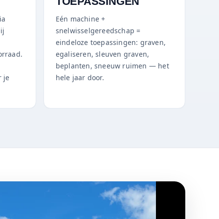
TOEPASSINGEN
ia
Eén machine +
ij
snelwisselgereedschap =
,
eindeloze toepassingen: graven,
orraad.
egaliseren, sleuven graven,
beplanten, sneeuw ruimen — het
 je
hele jaar door.