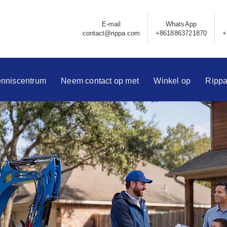
E-mail
WhatsApp
contact@rippa.com
+8618863721870
+
nniscentrum
Neem contact op met
Winkel op
Ripp