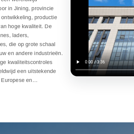
r in Jining, provincie
 ontwikkeling, productie
an hoge kwaliteit. De
nes, laders,
es, die op grote schaal
uw en andere industrieën.
ge kwaliteitscontroles
eldwijd een uitstekende
e Europese en
arantie van één jaar. Wij
 klanten aan
te voldoen. Rippa heeft
e one-stop services
ndersteuning, om ervoor te