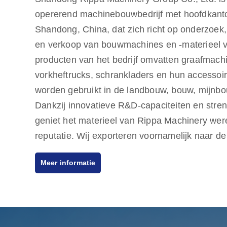
opererend machinebouwbedrijf met hoofdkantoo
Shandong, China, dat zich richt op onderzoek,
en verkoop van bouwmachines en -materieel v
producten van het bedrijf omvatten graafmachi
vorkheftrucks, schrankladers en hun accessoir
worden gebruikt in de landbouw, bouw, mijnbo
Dankzij innovatieve R&D-capaciteiten en stren
geniet het materieel van Rippa Machinery wer
reputatie. Wij exporteren voornamelijk naar d
Amerikaanse markten en bieden een kwaliteitsg
Meer informatie
streven ernaar om aan de behoeften van onze
kosteneffectieve producten van hoge kwaliteit 
ook meerdere agenten over de hele wereld, di
bieden, van pre-sales advies tot after-sales o