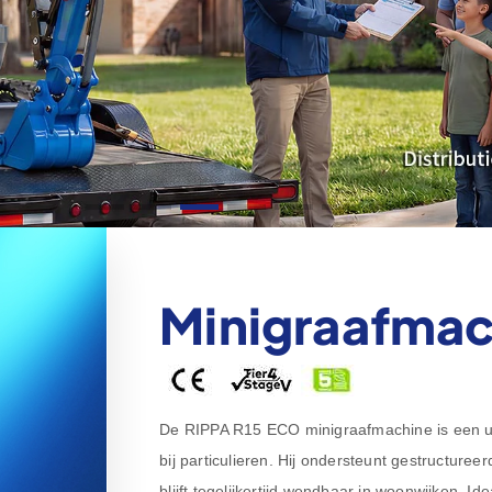
Minigraafmac
De RIPPA R15 ECO minigraafmachine is een uit
bij particulieren. Hij ondersteunt gestructur
blijft tegelijkertijd wendbaar in woonwijken. I