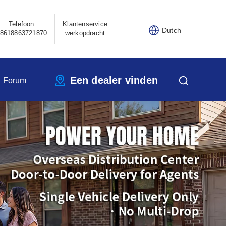
Telefoon
Klantenservice
Dutch
8618863721870
werkopdracht
Een dealer vinden
a Forum