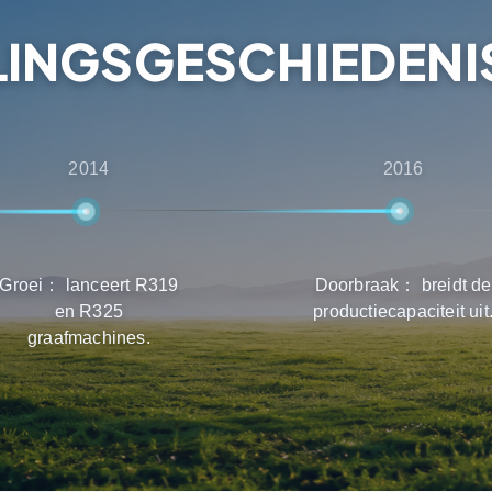
 productselectie, levering
INGSGESCHIEDENIS
2014
2016
Groei： lanceert R319
Doorbraak： breidt de
en R325
productiecapaciteit uit
graafmachines.