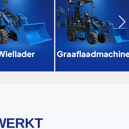
iellader
Graaflaadmachine
WERKT