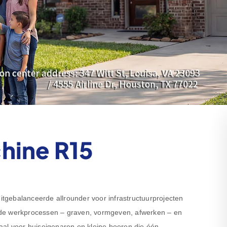
hine R15
gebalanceerde allrounder voor infrastructuurprojecten
eerde werkprocessen – graven, vormgeven, afwerken – en
deaal voor huiseigenaren en kleine boeren die één