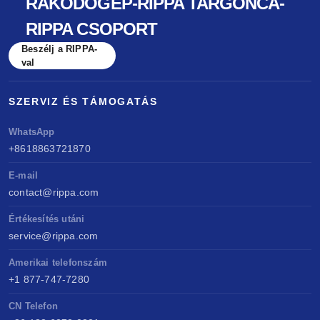
RAKODÓGÉP-RIPPA TARGONCA-
RIPPA CSOPORT
Beszélj a RIPPA-
val
SZERVIZ ÉS TÁMOGATÁS
WhatsApp
+8618863721870
E-mail
contact@rippa.com
Értékesítés utáni
service@rippa.com
Amerikai telefonszám
+1 877-747-7280
CN Telefon