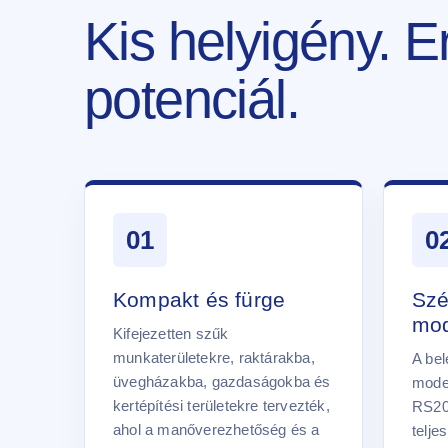
Kis helyigény. E
potenciál.
01
0
Kompakt és fürge
Szé
mod
Kifejezetten szűk
munkaterületekre, raktárakba,
A bel
üvegházakba, gazdaságokba és
model
kertépítési területekre tervezték,
RS20
ahol a manőverezhetőség és a
telje