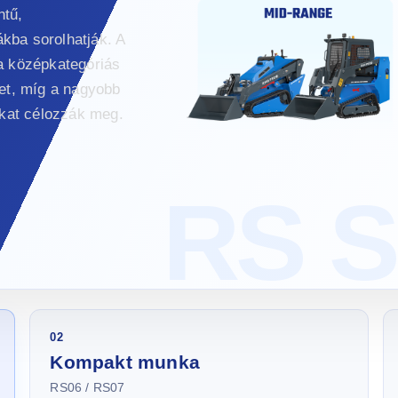
ntű,
kba sorolhatják. A
a középkategóriás
net, míg a nagyobb
ákat célozzák meg.
02
Kompakt munka
RS06 / RS07