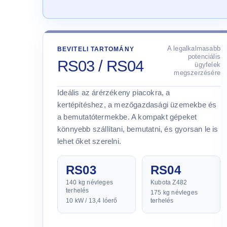
A legalkalmasabb
BEVITELI TARTOMÁNY
potenciális
RS03 / RS04
ügyfelek
megszerzésére
Ideális az árérzékeny piacokra, a
kertépítéshez, a mezőgazdasági üzemekbe és
a bemutatótermekbe. A kompakt gépeket
könnyebb szállítani, bemutatni, és gyorsan le is
lehet őket szerelni.
RS03
RS04
140 kg névleges
Kubota Z482
terhelés
175 kg névleges
10 kW / 13,4 lóerő
terhelés