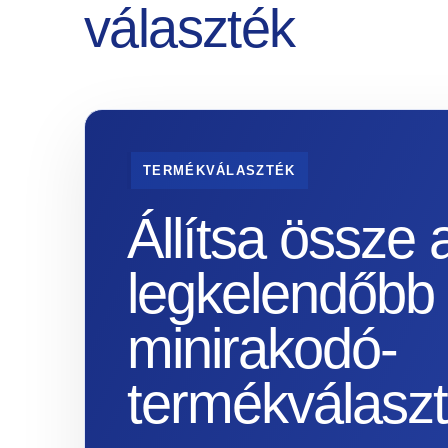
választék
TERMÉKVÁLASZTÉK
Állítsa össze 
legkelendőbb
minirakodó-
termékválaszt