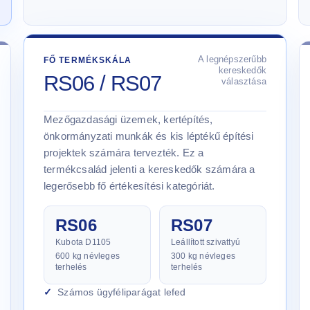
A legnépszerűbb
FŐ TERMÉKSKÁLA
kereskedők
RS06 / RS07
választása
Mezőgazdasági üzemek, kertépítés,
önkormányzati munkák és kis léptékű építési
projektek számára tervezték. Ez a
termékcsalád jelenti a kereskedők számára a
legerősebb fő értékesítési kategóriát.
RS06
RS07
Kubota D1105
Leállított szivattyú
600 kg névleges
300 kg névleges
terhelés
terhelés
Számos ügyféliparágat lefed