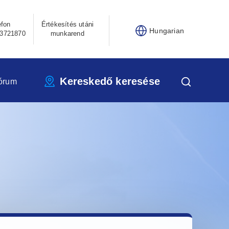
efon
Értékesítés utáni
Hungarian
3721870
munkarend
Kereskedő keresése
órum