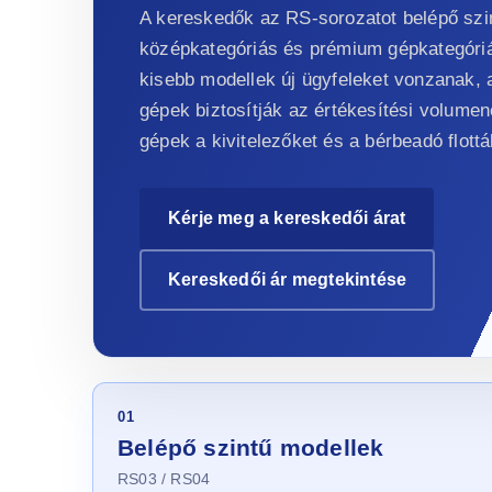
A kereskedők az RS-sorozatot belépő szi
középkategóriás és prémium gépkategóriá
kisebb modellek új ügyfeleket vonzanak, 
gépek biztosítják az értékesítési volume
gépek a kivitelezőket és a bérbeadó flott
Kérje meg a kereskedői árat
Kereskedői ár megtekintése
01
Belépő szintű modellek
RS03 / RS04