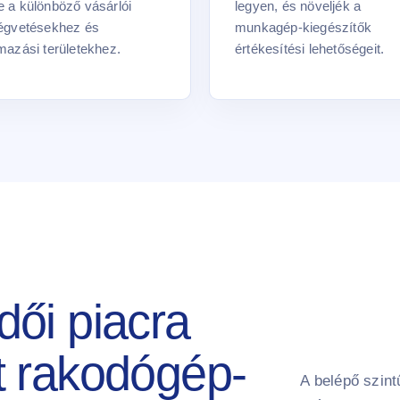
 a különböző vásárlói
legyen, és növeljék a
ségvetésekhez és
munkagép-kiegészítők
mazási területekhez.
értékesítési lehetőségeit.
ői piacra
t rakodógép-
A belépő szint