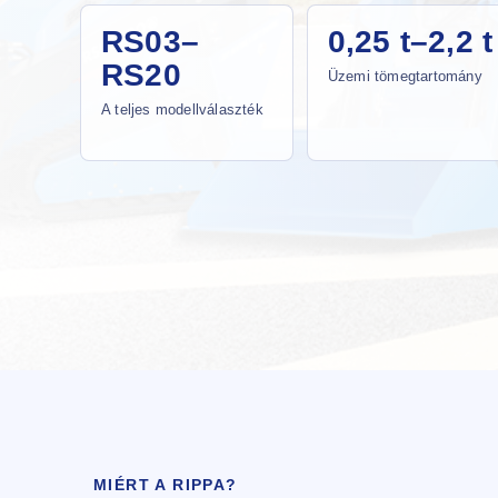
RS03–
0,25 t–2,2 t
RS20
Üzemi tömegtartomány
A teljes modellválaszték
MIÉRT A RIPPA?