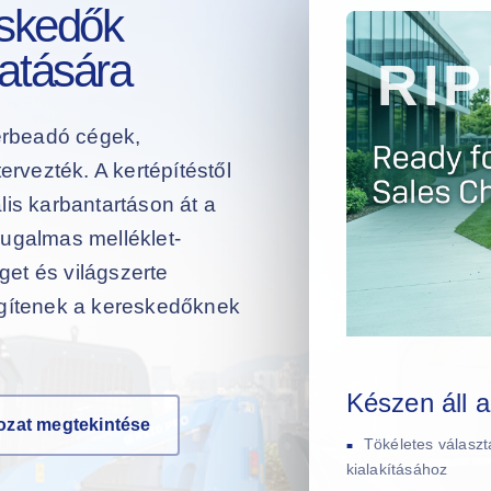
skedők
atására
érbeadó cégek,
ervezték. A kertépítéstől
s karbantartáson át a
rugalmas melléklet-
et és világszerte
egítenek a kereskedőknek
Készen áll a
ozat megtekintése
Tökéletes válasz
kialakításához