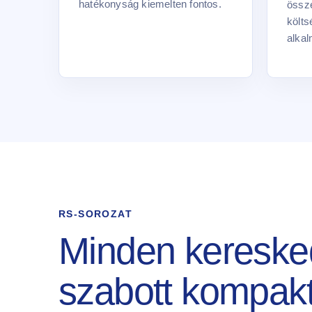
hatékonyság kiemelten fontos.
össze
költ
alkal
RS-SOROZAT
Minden keresked
szabott kompak