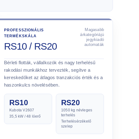
Magasabb
PROFESSZIONÁLIS
árkategóriájú
TERMÉKSKÁLA
jegykiadó
RS10 / RS20
automaták
Bérleti flották, vállalkozók és nagy terhelésű
rakodási munkákhoz tervezték, segítve a
kereskedőket az átlagos tranzakciós érték és a
haszonkulcs növelésében.
RS10
RS20
Kubota V2607
1050 kg névleges
terhelés
35,5 kW / 48 lóerő
Terhelésérzékelő
szelep