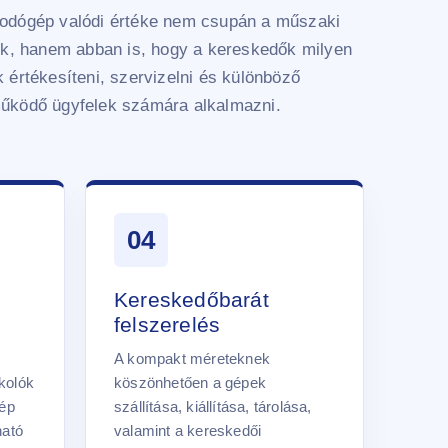
odógép valódi értéke nem csupán a műszaki
lik, hanem abban is, hogy a kereskedők milyen
 értékesíteni, szervizelni és különböző
űködő ügyfelek számára alkalmazni.
04
Kereskedőbarát
felszerelés
A kompakt méreteknek
kolók
köszönhetően a gépek
gép
szállítása, kiállítása, tárolása,
ható
valamint a kereskedői