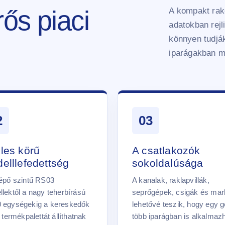
rős piaci
A kompakt rak
adatokban rej
könnyen tudják
iparágakban m
2
03
les körű
A csatlakozók
elllefedettség
sokoldalúsága
épő szintű RS03
A kanalak, raklapvillák,
lektől a nagy teherbírású
seprőgépek, csigák és mar
 egységekig a kereskedők
lehetővé teszik, hogy egy 
s termékpalettát állíthatnak
több iparágban is alkalmaz