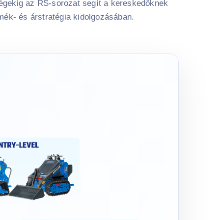
gekig az RS-sorozat segít a kereskedőknek
mék- és árstratégia kidolgozásában.