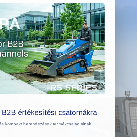
 B2B értékesítési csatornákra
tás kompakt berendezések termékcsaládjainak