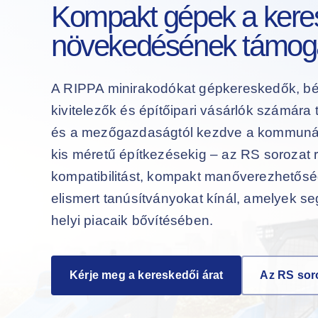
Kompakt gépek a kere
növekedésének támog
A RIPPA minirakodókat gépkereskedők, b
kivitelezők és építőipari vásárlók számára t
és a mezőgazdaságtól kezdve a kommunáli
kis méretű építkezésekig – az RS sorozat 
kompatibilitást, kompakt manőverezhetőség
elismert tanúsítványokat kínál, amelyek s
helyi piacaik bővítésében.
Kérje meg a kereskedői árat
Az RS sor