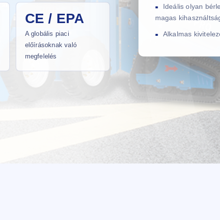
Ideális olyan bér
CE / EPA
magas kihasználtság
A globális piaci
Alkalmas kivitele
előírásoknak való
megfelelés