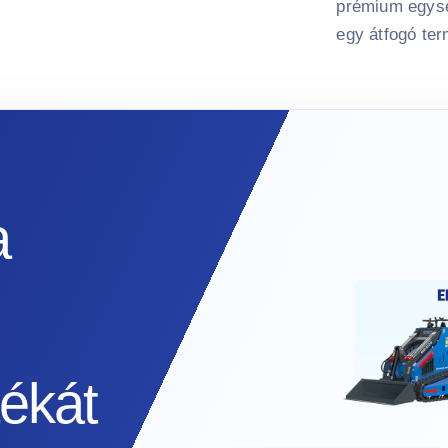
prémium egysé
egy átfogó ter
a
ékát