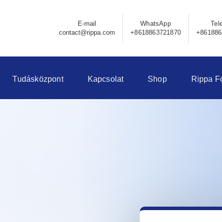
E-mail
WhatsApp
Tel
contact@rippa.com
+8618863721870
+861886
Tudásközpont
Kapcsolat
Shop
Rippa F