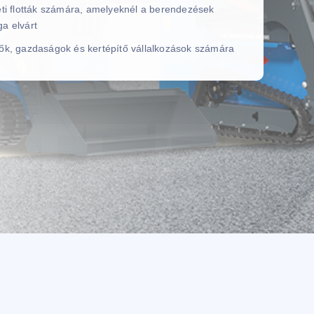
leti flották számára, amelyeknél a berendezések
a elvárt
zők, gazdaságok és kertépítő vállalkozások számára