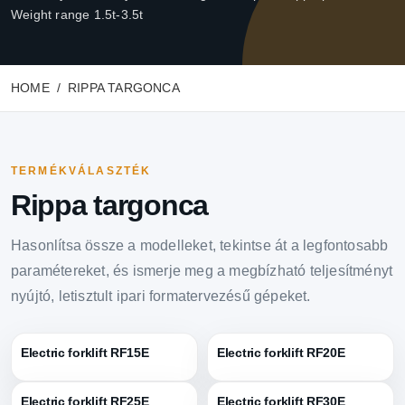
Weight range 1.5t-3.5t
HOME
RIPPA TARGONCA
TERMÉKVÁLASZTÉK
Rippa targonca
Hasonlítsa össze a modelleket, tekintse át a legfontosabb
paramétereket, és ismerje meg a megbízható teljesítményt
nyújtó, letisztult ipari formatervezésű gépeket.
Electric forklift RF15E
Electric forklift RF20E
Electric forklift RF25E
Electric forklift RF30E