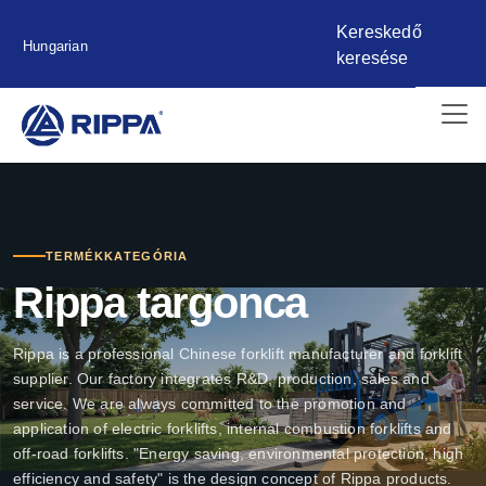
Kereskedő
Hungarian
keresése
TERMÉKKATEGÓRIA
Rippa targonca
Rippa is a professional Chinese forklift manufacturer and forklift
supplier. Our factory integrates R&D, production, sales and
service. We are always committed to the promotion and
application of electric forklifts, internal combustion forklifts and
off-road forklifts. "Energy saving, environmental protection, high
efficiency and safety" is the design concept of Rippa products.