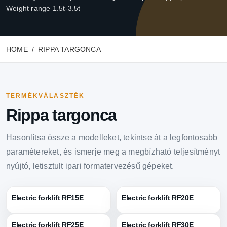
Weight range 1.5t-3.5t
HOME
RIPPA TARGONCA
TERMÉKVÁLASZTÉK
Rippa targonca
Hasonlítsa össze a modelleket, tekintse át a legfontosabb
paramétereket, és ismerje meg a megbízható teljesítményt
nyújtó, letisztult ipari formatervezésű gépeket.
Electric forklift RF15E
Electric forklift RF20E
Electric forklift RF25E
Electric forklift RF30E