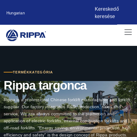
Kereskedő
Hungarian
keresése
TERMÉKKATEGÓRIA
Rippa targonca
Rippa is a professional Chinese forklift manufacturer and forklift
supplier. Our factory integrates R&D, production, sales and
service. We are always committed to the promotion and
application of electric forklifts, internal combustion forklifts and
off-road forklifts. "Energy saving, environmental protection, high
efficiency and safety" is the design concept of Rippa products.