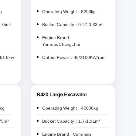
g
Operating Weight：8200kg
.175m³
Bucket Capacity：0.27-0.33m³
Engine Brand :
Yanmar/Changchai
/51.5kw
Output Power：45/2100KW/rpm
R420 Large Excavator
kg
Operating Weight：40000kg
75m³
Bucket Capacity：1.7-1.91m³
Engine Brand : Cummins