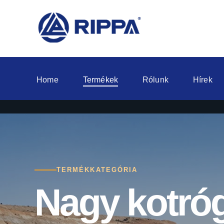
Home
Termékek
Rólunk
Hírek
TERMÉKKATEGÓRIA
Nagy kotró