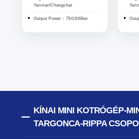
Yanmar/Changchai
Yan
Output Power：75/1900kw
Out
KÍNAI MINI KOTRÓGÉP-M
TARGONCA-RIPPA CSOPO