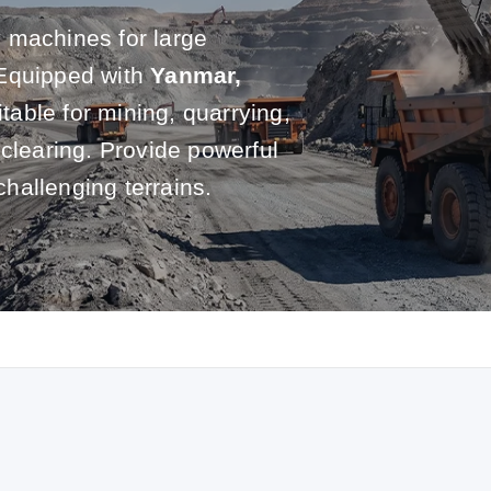
 machines for large
 Equipped with
Yanmar,
itable for mining, quarrying,
 clearing. Provide powerful
challenging terrains.