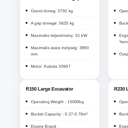
Üzemi tömeg: 5792 kg
Oper
A gép tömege: 5620 kg
Buck
Maximális teljesítmény: 51 kW
Engi
Yan
Maximális ásási mélység: 3890
mm
Outp
Motor: Kubota V2607
R150 Large Excavator
R230 
Operating Weight：15000kg
Oper
Bucket Capacity：0.27-0.76m³
Buck
Engine Brand :
Engi