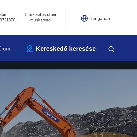
efon
Értékesítés utáni
Hungarian
3721870
munkarend
Kereskedő keresése
órum