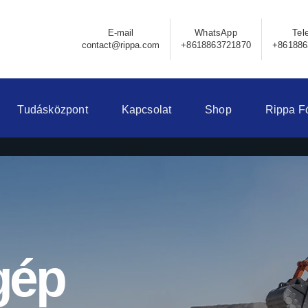
E-mail
WhatsApp
Tel
contact@rippa.com
+8618863721870
+861886
Tudásközpont
Kapcsolat
Shop
Rippa F
gép