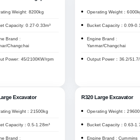
ating Weight: 8200kg
Operating Weight：6000k
et Capacity: 0.27-0.33m³
Bucket Capacity：0.09-0
ne Brand :
Engine Brand :
mar/Changchai
Yanmar/Changchai
ut Power: 45/2100KW/rpm
Output Power：36.2/51.7
Large Excavator
R320 Large Excavator
ating Weight：21500kg
Operating Weight：29600
et Capacity：0.5-1.28m³
Bucket Capacity：0.63-1.
ne Brand :
Engine Brand : Cummins