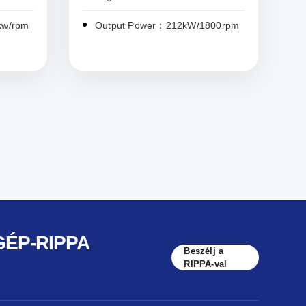
kw/rpm
Output Power：212kW/1800rpm
GÉP-RIPPA
Beszélj a
RIPPA-val