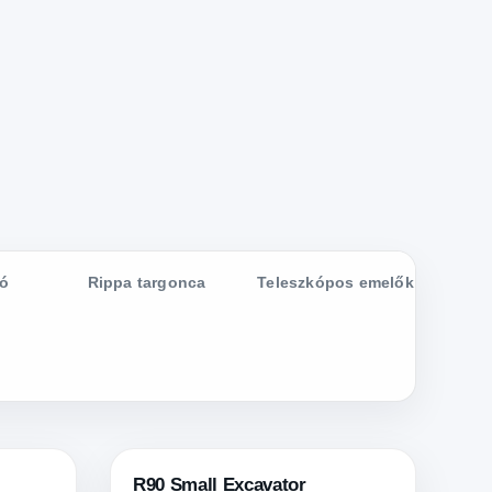
dó
Rippa targonca
Teleszkópos emelők
R90 Small Excavator