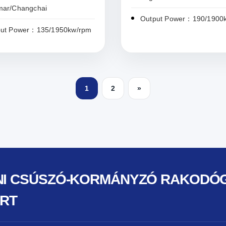
mar/Changchai
Output Power：190/1900
put Power：135/1950kw/rpm
1
2
»
INI CSÚSZÓ-KORMÁNYZÓ RAKODÓ
RT