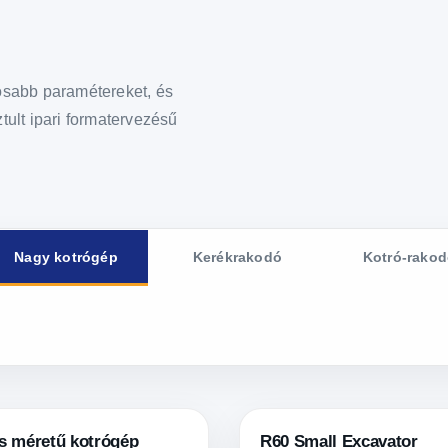
tosabb paramétereket, és
tult ipari formatervezésű
Nagy kotrógép
Kerékrakodó
Kotró-rako
s méretű kotrógép
R60 Small Excavator