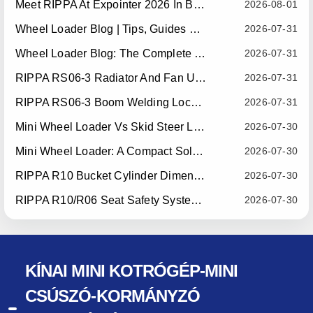
Meet RIPPA At Expointer 2026 In Brazil
2026-08-01
Wheel Loader Blog | Tips, Guides & Attachments
2026-07-31
Wheel Loader Blog: The Complete Guide To Wheel Loaders For Construction, Agriculture, And Material Handling
2026-07-31
RIPPA RS06-3 Radiator And Fan Upgrade — Effective July 10, 2026
2026-07-31
RIPPA RS06-3 Boom Welding Locating Bar Optimization — Effective July 15, 2026
2026-07-31
Mini Wheel Loader Vs Skid Steer Loader: Which Compact Machine Is Better For Your Business?
2026-07-30
Mini Wheel Loader: A Compact Solution For Efficient Material Handling
2026-07-30
RIPPA R10 Bucket Cylinder Dimension Optimization — Effective July 15, 2026
2026-07-30
RIPPA R10/R06 Seat Safety System Upgrade — Effective July 22, 2026
2026-07-30
KÍNAI MINI KOTRÓGÉP-MINI
CSÚSZÓ-KORMÁNYZÓ