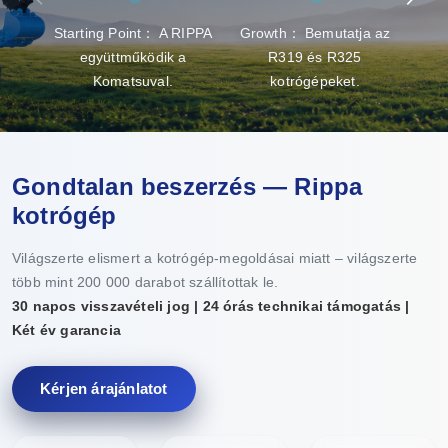
Starting Point： A RIPPA
Growth： Bemutatja az
Brea
együttműködik a
R319 és R325
gy
Komatsuval.
kotrógépeket.
Gondtalan beszerzés — Rippa
kotrógép
Világszerte elismert a kotrógép-megoldásai miatt – világszerte
több mint 200 000 darabot szállítottak le.
30 napos visszavételi jog | 24 órás technikai támogatás |
Két év garancia
Kérjen árajánlatot