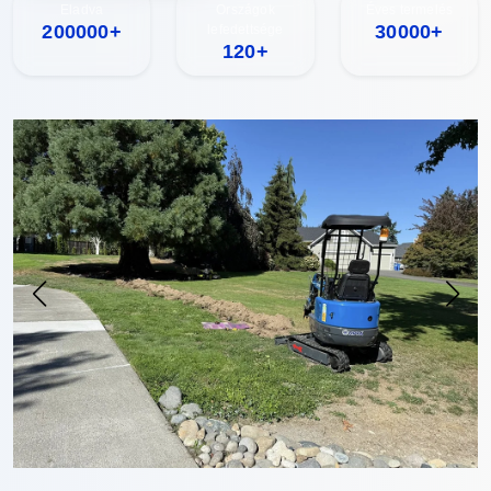
Eladva
Országok
Éves termelés
200000+
30000+
lefedettsége
120+