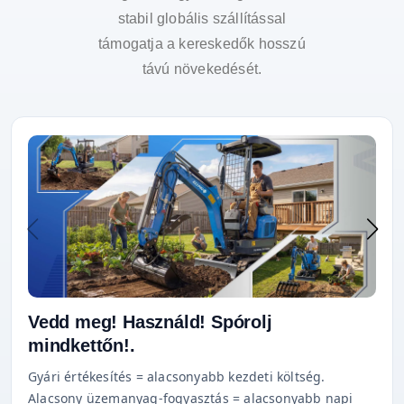
stabil globális szállítással
támogatja a kereskedők hosszú
távú növekedését.
Vedd meg! Használd! Spórolj
mindkettőn!.
Gyári értékesítés = alacsonyabb kezdeti költség.
Alacsony üzemanyag-fogyasztás = alacsonyabb napi