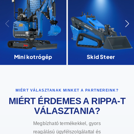
Mini kotrógép
Skid Steer
MIÉRT VÁLASZTANAK MINKET A PARTNEREINK?
MIÉRT ÉRDEMES A RIPPA-T
VÁLASZTANIA?
Megbízható termékekkel, gyors
reagálású ügyfélszolgálattal és