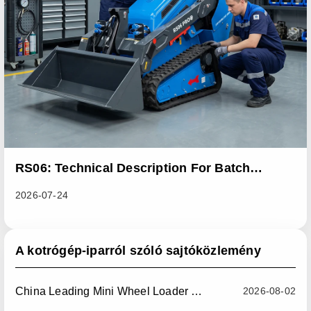
RS06: Technical Description For Batch
Improvement Measures To Address Abnormal
2026-07-24
Heat Dissipation Issues In Sliding Loaders
A kotrógép-iparról szóló sajtóközlemény
China Leading Mini Wheel Loader Supplier: Reliable Compact Wheel Loaders For Global Markets
2026-08-02