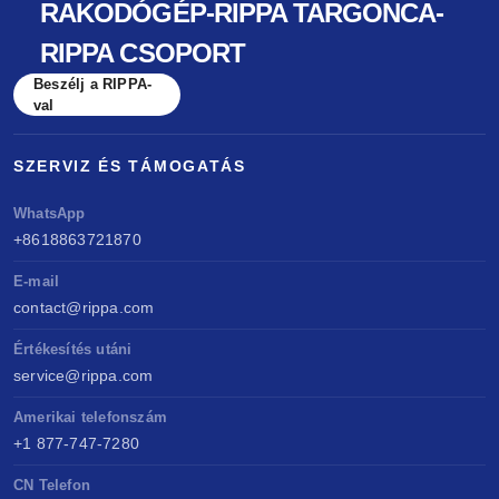
RAKODÓGÉP-RIPPA TARGONCA-
RIPPA CSOPORT
Beszélj a RIPPA-
val
SZERVIZ ÉS TÁMOGATÁS
WhatsApp
+8618863721870
E-mail
contact@rippa.com
Értékesítés utáni
service@rippa.com
Amerikai telefonszám
+1 877-747-7280
CN Telefon