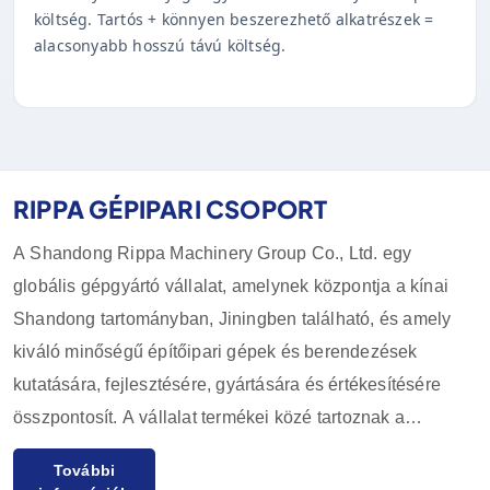
költség. Tartós + könnyen beszerezhető alkatrészek =
alacsonyabb hosszú távú költség.
RIPPA GÉPIPARI CSOPORT
A Shandong Rippa Machinery Group Co., Ltd. egy
globális gépgyártó vállalat, amelynek központja a kínai
Shandong tartományban, Jiningben található, és amely
kiváló minőségű építőipari gépek és berendezések
kutatására, fejlesztésére, gyártására és értékesítésére
összpontosít. A vállalat termékei közé tartoznak a
kotrógépek, rakodók, targoncák, csúszórakodók és
További
tartozékaik, amelyeket széles körben használnak a