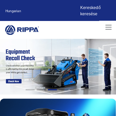
Kereskedő
Hungarian
keresése