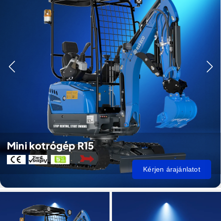
Mini kotrógép R15
Kérjen árajánlatot