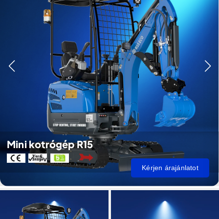
Mini kotrógép R15
Kérjen árajánlatot