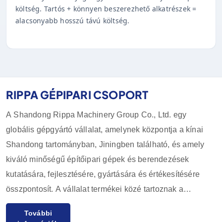
költség. Tartós + könnyen beszerezhető alkatrészek =
alacsonyabb hosszú távú költség.
RIPPA GÉPIPARI CSOPORT
A Shandong Rippa Machinery Group Co., Ltd. egy
globális gépgyártó vállalat, amelynek központja a kínai
Shandong tartományban, Jiningben található, és amely
kiváló minőségű építőipari gépek és berendezések
kutatására, fejlesztésére, gyártására és értékesítésére
összpontosít. A vállalat termékei közé tartoznak a
kotrógépek, rakodók, targoncák, csúszórakodók és
További
tartozékaik, amelyeket széles körben használnak a