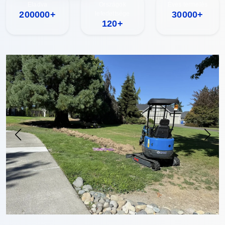
Eladva
Országok
Éves termelés
200000+
30000+
lefedettsége
120+