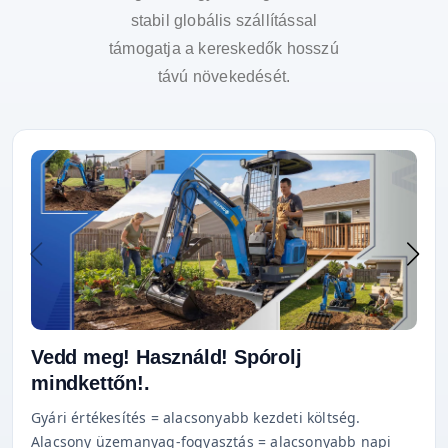
stabil globális szállítással
támogatja a kereskedők hosszú
távú növekedését.
Vedd meg! Használd! Spórolj
mindkettőn!.
Gyári értékesítés = alacsonyabb kezdeti költség.
Alacsony üzemanyag-fogyasztás = alacsonyabb napi