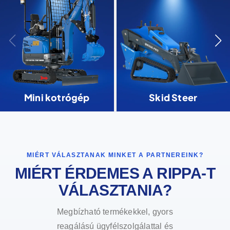
Mini kotrógép
Skid Steer
MIÉRT VÁLASZTANAK MINKET A PARTNEREINK?
MIÉRT ÉRDEMES A RIPPA-T
VÁLASZTANIA?
Megbízható termékekkel, gyors
reagálású ügyfélszolgálattal és