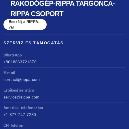
RAKODÓGÉP-RIPPA TARGONCA-
RIPPA CSOPORT
Beszélj a RIPPA-
val
SZERVIZ ÉS TÁMOGATÁS
WhatsApp
+8618863721870
E-mail
contact@rippa.com
Értékesítés utáni
service@rippa.com
Amerikai telefonszám
+1 877-747-7280
CN Telefon