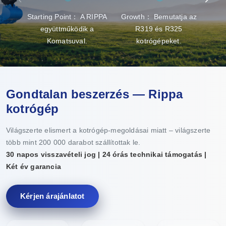
Starting Point： A RIPPA
Growth： Bemutatja az
Brea
együttműködik a
R319 és R325
gy
Komatsuval.
kotrógépeket.
Gondtalan beszerzés — Rippa
kotrógép
Világszerte elismert a kotrógép-megoldásai miatt – világszerte
több mint 200 000 darabot szállítottak le.
30 napos visszavételi jog | 24 órás technikai támogatás |
Két év garancia
Kérjen árajánlatot