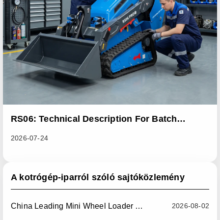
RS06: Technical Description For Batch
Improvement Measures To Address Abnormal
2026-07-24
Heat Dissipation Issues In Sliding Loaders
A kotrógép-iparról szóló sajtóközlemény
China Leading Mini Wheel Loader Supplier: Reliable Compact Wheel Loaders For Global Markets
2026-08-02