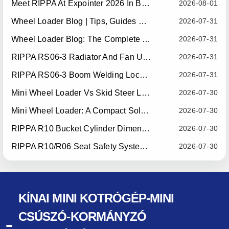
Meet RIPPA At Expointer 2026 In Brazil
2026-08-01
Wheel Loader Blog | Tips, Guides & Attachments
2026-07-31
Wheel Loader Blog: The Complete Guide To Wheel Loaders For Construction, Agriculture, And Material Handling
2026-07-31
RIPPA RS06-3 Radiator And Fan Upgrade — Effective July 10, 2026
2026-07-31
RIPPA RS06-3 Boom Welding Locating Bar Optimization — Effective July 15, 2026
2026-07-31
Mini Wheel Loader Vs Skid Steer Loader: Which Compact Machine Is Better For Your Business?
2026-07-30
Mini Wheel Loader: A Compact Solution For Efficient Material Handling
2026-07-30
RIPPA R10 Bucket Cylinder Dimension Optimization — Effective July 15, 2026
2026-07-30
RIPPA R10/R06 Seat Safety System Upgrade — Effective July 22, 2026
2026-07-30
KÍNAI MINI KOTRÓGÉP-MINI
CSÚSZÓ-KORMÁNYZÓ