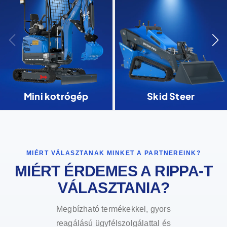
Mini kotrógép
Skid Steer
MIÉRT VÁLASZTANAK MINKET A PARTNEREINK?
MIÉRT ÉRDEMES A RIPPA-T
VÁLASZTANIA?
Megbízható termékekkel, gyors
reagálású ügyfélszolgálattal és