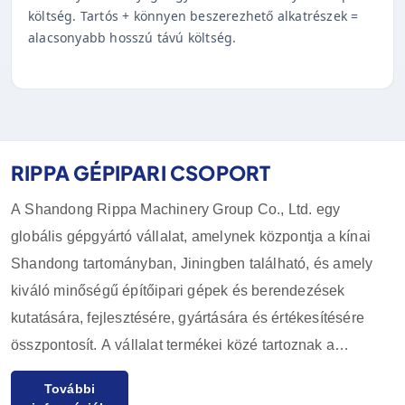
költség. Tartós + könnyen beszerezhető alkatrészek =
alacsonyabb hosszú távú költség.
RIPPA GÉPIPARI CSOPORT
A Shandong Rippa Machinery Group Co., Ltd. egy
globális gépgyártó vállalat, amelynek központja a kínai
Shandong tartományban, Jiningben található, és amely
kiváló minőségű építőipari gépek és berendezések
kutatására, fejlesztésére, gyártására és értékesítésére
összpontosít. A vállalat termékei közé tartoznak a
kotrógépek, rakodók, targoncák, csúszórakodók és
További
tartozékaik, amelyeket széles körben használnak a