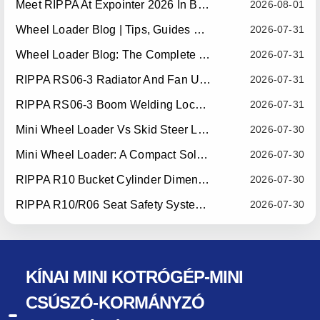
Meet RIPPA At Expointer 2026 In Brazil
2026-08-01
Wheel Loader Blog | Tips, Guides & Attachments
2026-07-31
Wheel Loader Blog: The Complete Guide To Wheel Loaders For Construction, Agriculture, And Material Handling
2026-07-31
RIPPA RS06-3 Radiator And Fan Upgrade — Effective July 10, 2026
2026-07-31
RIPPA RS06-3 Boom Welding Locating Bar Optimization — Effective July 15, 2026
2026-07-31
Mini Wheel Loader Vs Skid Steer Loader: Which Compact Machine Is Better For Your Business?
2026-07-30
Mini Wheel Loader: A Compact Solution For Efficient Material Handling
2026-07-30
RIPPA R10 Bucket Cylinder Dimension Optimization — Effective July 15, 2026
2026-07-30
RIPPA R10/R06 Seat Safety System Upgrade — Effective July 22, 2026
2026-07-30
KÍNAI MINI KOTRÓGÉP-MINI
CSÚSZÓ-KORMÁNYZÓ