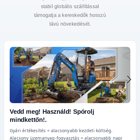
stabil globális szállítással
támogatja a kereskedők hosszú
távú növekedését.
Vedd meg! Használd! Spórolj
mindkettőn!.
Gyári értékesítés = alacsonyabb kezdeti költség.
Alacsony üzemanyag-fogyasztás = alacsonyabb napi