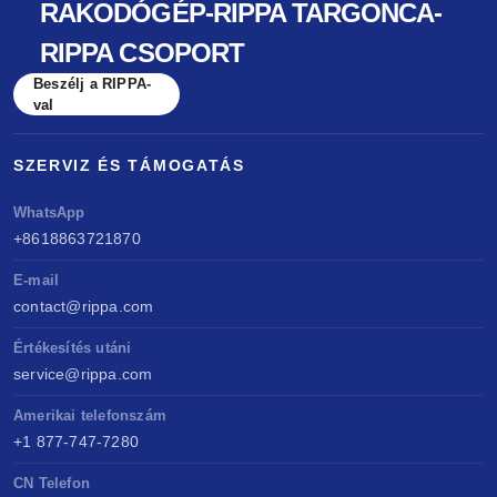
RAKODÓGÉP-RIPPA TARGONCA-
RIPPA CSOPORT
Beszélj a RIPPA-
val
SZERVIZ ÉS TÁMOGATÁS
WhatsApp
+8618863721870
E-mail
contact@rippa.com
Értékesítés utáni
service@rippa.com
Amerikai telefonszám
+1 877-747-7280
CN Telefon