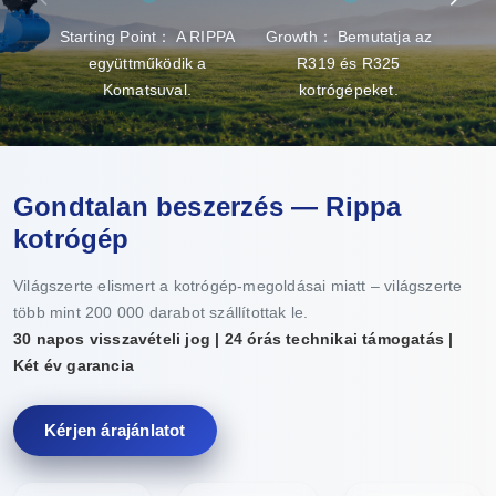
Starting Point： A RIPPA
Growth： Bemutatja az
Brea
együttműködik a
R319 és R325
gy
Komatsuval.
kotrógépeket.
Gondtalan beszerzés — Rippa
kotrógép
Világszerte elismert a kotrógép-megoldásai miatt – világszerte
több mint 200 000 darabot szállítottak le.
30 napos visszavételi jog | 24 órás technikai támogatás |
Két év garancia
Kérjen árajánlatot