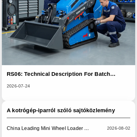
RS06: Technical Description For Batch
Improvement Measures To Address Abnormal
2026-07-24
Heat Dissipation Issues In Sliding Loaders
A kotrógép-iparról szóló sajtóközlemény
China Leading Mini Wheel Loader Supplier: Reliable Compact Wheel Loaders For Global Markets
2026-08-02