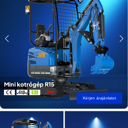
Mini kotrógép R15
Kérjen árajánlatot