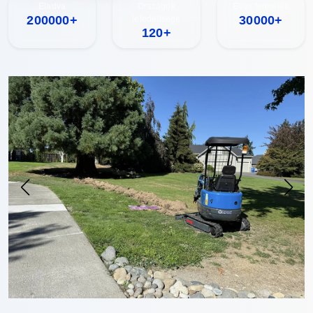
Eladva
Országok
Éves termelés
200000+
30000+
lefedettsége
120+