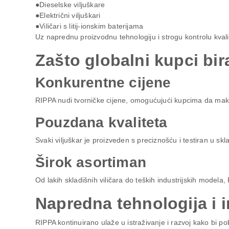
●Dieselske viljuškare
●Električni viljuškari
●Viličari s litij-ionskim baterijama
Uz naprednu proizvodnu tehnologiju i strogu kontrolu kva
Zašto globalni kupci bir
Konkurentne cijene
RIPPA nudi tvorničke cijene, omogućujući kupcima da maks
Pouzdana kvaliteta
Svaki viljuškar je proizveden s preciznošću i testiran u s
Širok asortiman
Od lakih skladišnih viličara do teških industrijskih modela,
Napredna tehnologija i i
RIPPA kontinuirano ulaže u istraživanje i razvoj kako bi po