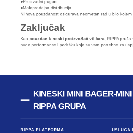
●Proizvodni pogoni
●Maloprodajna distribucija
Njihova pouzdanost osigurava neometan rad u bilo kojem 
Zaključak
Kao
pouzdan kineski proizvođač viličara
, RIPPA pruža v
nude performanse i podršku koje su vam potrebne za usp
KINESKI MINI BAGER-MIN
RIPPA GRUPA
RIPPA PLATFORMA
USLUGA 