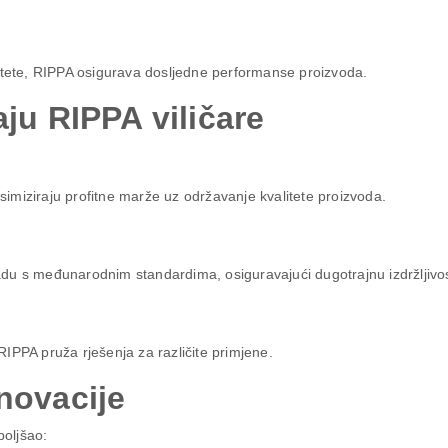
litete, RIPPA osigurava dosljedne performanse proizvoda.
aju RIPPA viličare
imiziraju profitne marže uz održavanje kvalitete proizvoda.
kladu s međunarodnim standardima, osiguravajući dugotrajnu izdržljivo
 RIPPA pruža rješenja za različite primjene.
novacije
boljšao: