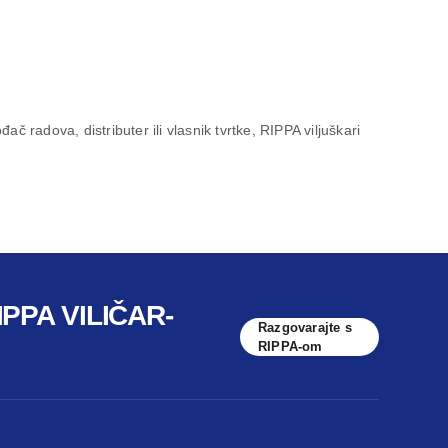
ač radova, distributer ili vlasnik tvrtke, RIPPA viljuškari
PPA VILIČAR-
Razgovarajte s
RIPPA-om