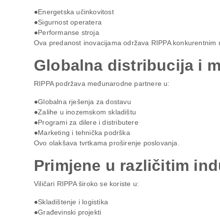
●Energetska učinkovitost
●Sigurnost operatera
●Performanse stroja
Ova predanost inovacijama održava RIPPA konkurentnim n
Globalna distribucija i 
RIPPA podržava međunarodne partnere u:
●Globalna rješenja za dostavu
●Zalihe u inozemskom skladištu
●Programi za dilere i distributere
●Marketing i tehnička podrška
Ovo olakšava tvrtkama proširenje poslovanja.
Primjene u različitim in
Viličari RIPPA široko se koriste u:
●Skladištenje i logistika
●Građevinski projekti