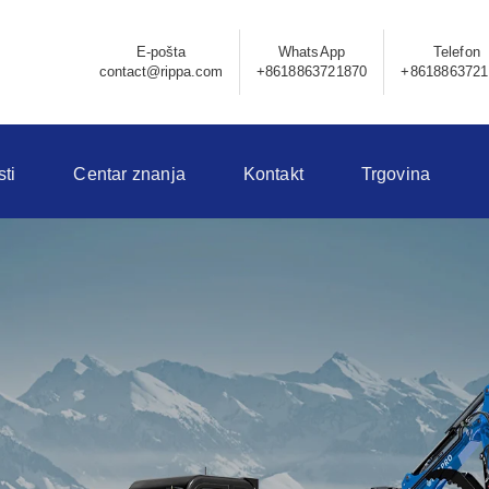
E-pošta
WhatsApp
Telefon
contact@rippa.com
+8618863721870
+8618863721
sti
Centar znanja
Kontakt
Trgovina