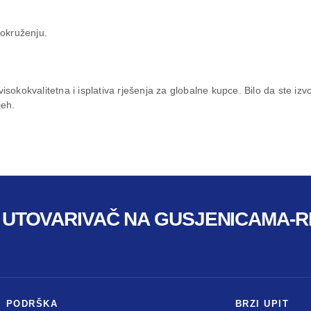
okruženju.
isokokvalitetna i isplativa rješenja za globalne kupce. Bilo da ste izvođ
jeh.
I UTOVARIVAČ NA GUSJENICAMA-RI
I PODRŠKA
BRZI UPIT