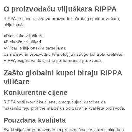
O proizvođaču viljuškara RIPPA
RIPPA se specijalizira za proizvodnju širokog spektra viličara,
uključujući:
●Dieselske viljuškare
●Električni viljuškari
●Viličari s litij-ionskim baterijama
Uz naprednu proizvodnu tehnologiju i strogu kontrolu kvalitete,
RIPPA osigurava dosljedne performanse proizvoda.
Zašto globalni kupci biraju RIPPA
viličare
Konkurentne cijene
RIPPA nudi tvorničke cijene, omogućujući kupcima da
maksimiziraju profitne marže uz održavanje kvalitete proizvoda.
Pouzdana kvaliteta
Svaki viljuškar je proizveden s preciznošću i testiran u skladu s