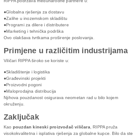
RIPPA podržava međunarodne partnere u:
●Globalna rješenja za dostavu
●Zalihe u inozemskom skladištu
●Programi za dilere i distributere
●Marketing i tehnička podrška
Ovo olakšava tvrtkama proširenje poslovanja.
Primjene u različitim industrijama
Viličari RIPPA široko se koriste u:
●Skladištenje i logistika
●Građevinski projekti
●Proizvodni pogoni
●Maloprodajna distribucija
Njihova pouzdanost osigurava neometan rad u bilo kojem
okruženju.
Zaključak
Kao
pouzdan kineski proizvođač viličara
, RIPPA pruža
visokokvalitetna i isplativa rješenja za globalne kupce. Bilo da ste