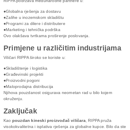
RIPPA podržava međunarodne partnere u:
●Globalna rješenja za dostavu
●Zalihe u inozemskom skladištu
●Programi za dilere i distributere
●Marketing i tehnička podrška
Ovo olakšava tvrtkama proširenje poslovanja.
Primjene u različitim industrijama
Viličari RIPPA široko se koriste u:
●Skladištenje i logistika
●Građevinski projekti
●Proizvodni pogoni
●Maloprodajna distribucija
Njihova pouzdanost osigurava neometan rad u bilo kojem
okruženju.
Zaključak
Kao
pouzdan kineski proizvođač viličara
, RIPPA pruža
visokokvalitetna i isplativa rješenja za globalne kupce. Bilo da ste