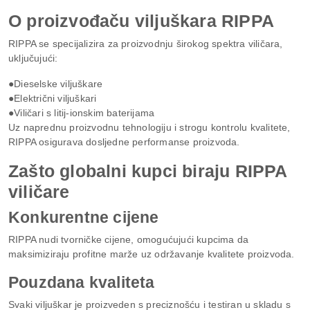
O proizvođaču viljuškara RIPPA
RIPPA se specijalizira za proizvodnju širokog spektra viličara,
uključujući:
●Dieselske viljuškare
●Električni viljuškari
●Viličari s litij-ionskim baterijama
Uz naprednu proizvodnu tehnologiju i strogu kontrolu kvalitete,
RIPPA osigurava dosljedne performanse proizvoda.
Zašto globalni kupci biraju RIPPA
viličare
Konkurentne cijene
RIPPA nudi tvorničke cijene, omogućujući kupcima da
maksimiziraju profitne marže uz održavanje kvalitete proizvoda.
Pouzdana kvaliteta
Svaki viljuškar je proizveden s preciznošću i testiran u skladu s