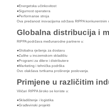
●Energetska učinkovitost
●Sigurnost operatera
●Performanse stroja
Ova predanost inovacijama održava RIPPA konkurentnim n
Globalna distribucija i 
RIPPA podržava međunarodne partnere u:
●Globalna rješenja za dostavu
●Zalihe u inozemskom skladištu
●Programi za dilere i distributere
●Marketing i tehnička podrška
Ovo olakšava tvrtkama proširenje poslovanja.
Primjene u različitim in
Viličari RIPPA široko se koriste u:
●Skladištenje i logistika
●Građevinski projekti