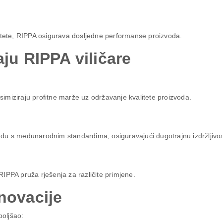
litete, RIPPA osigurava dosljedne performanse proizvoda.
aju RIPPA viličare
imiziraju profitne marže uz održavanje kvalitete proizvoda.
kladu s međunarodnim standardima, osiguravajući dugotrajnu izdržljivo
 RIPPA pruža rješenja za različite primjene.
novacije
boljšao: