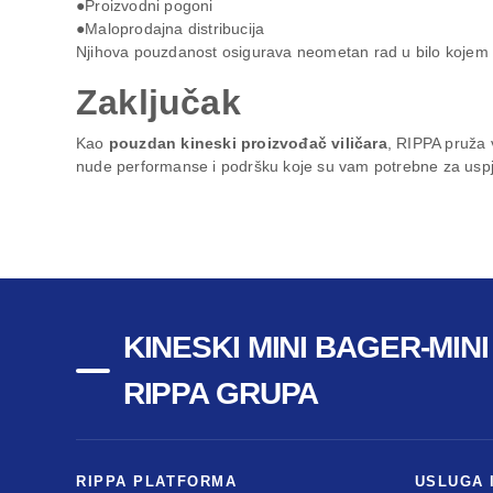
●Proizvodni pogoni
●Maloprodajna distribucija
Njihova pouzdanost osigurava neometan rad u bilo kojem 
Zaključak
Kao
pouzdan kineski proizvođač viličara
, RIPPA pruža v
nude performanse i podršku koje su vam potrebne za usp
KINESKI MINI BAGER-MIN
RIPPA GRUPA
RIPPA PLATFORMA
USLUGA 