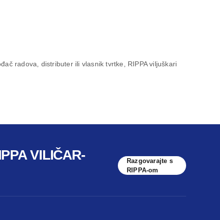
ač radova, distributer ili vlasnik tvrtke, RIPPA viljuškari
PPA VILIČAR-
Razgovarajte s
RIPPA-om