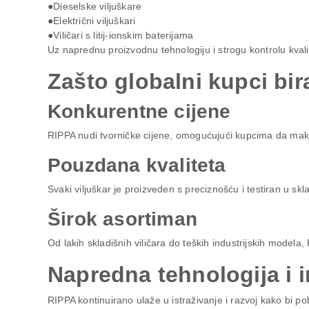
●Dieselske viljuškare
●Električni viljuškari
●Viličari s litij-ionskim baterijama
Uz naprednu proizvodnu tehnologiju i strogu kontrolu kva
Zašto globalni kupci bir
Konkurentne cijene
RIPPA nudi tvorničke cijene, omogućujući kupcima da maks
Pouzdana kvaliteta
Svaki viljuškar je proizveden s preciznošću i testiran u s
Širok asortiman
Od lakih skladišnih viličara do teških industrijskih modela,
Napredna tehnologija i i
RIPPA kontinuirano ulaže u istraživanje i razvoj kako bi po