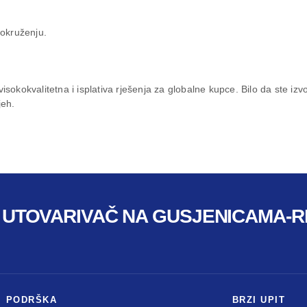
okruženju.
isokokvalitetna i isplativa rješenja za globalne kupce. Bilo da ste izvođ
jeh.
I UTOVARIVAČ NA GUSJENICAMA-RI
I PODRŠKA
BRZI UPIT