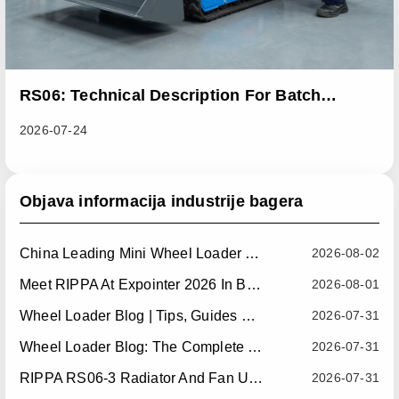
RS06: Technical Description For Batch
Improvement Measures To Address Abnormal
2026-07-24
Heat Dissipation Issues In Sliding Loaders
Objava informacija industrije bagera
China Leading Mini Wheel Loader Supplier: Reliable Compact Wheel Loaders For Global Markets
2026-08-02
Meet RIPPA At Expointer 2026 In Brazil
2026-08-01
Wheel Loader Blog | Tips, Guides & Attachments
2026-07-31
Wheel Loader Blog: The Complete Guide To Wheel Loaders For Construction, Agriculture, And Material Handling
2026-07-31
RIPPA RS06-3 Radiator And Fan Upgrade — Effective July 10, 2026
2026-07-31