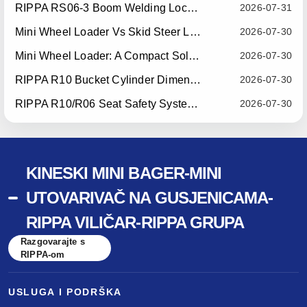
RIPPA RS06-3 Boom Welding Locating Bar Optimization — Effective July 15, 2026
2026-07-31
Mini Wheel Loader Vs Skid Steer Loader: Which Compact Machine Is Better For Your Business?
2026-07-30
Mini Wheel Loader: A Compact Solution For Efficient Material Handling
2026-07-30
RIPPA R10 Bucket Cylinder Dimension Optimization — Effective July 15, 2026
2026-07-30
RIPPA R10/R06 Seat Safety System Upgrade — Effective July 22, 2026
2026-07-30
KINESKI MINI BAGER-MINI
UTOVARIVAČ NA GUSJENICAMA-
RIPPA VILIČAR-RIPPA GRUPA
Razgovarajte s
RIPPA-om
USLUGA I PODRŠKA