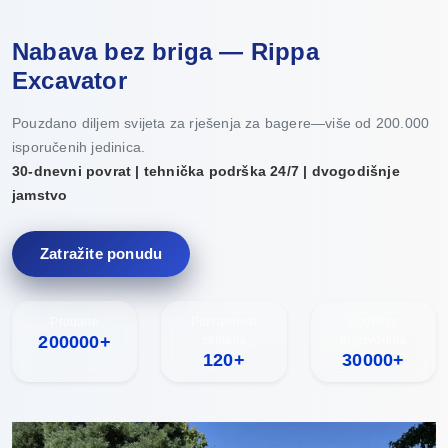
Nabava bez briga — Rippa
Excavator
Pouzdano diljem svijeta za rješenja za bagere—više od 200.000
isporučenih jedinica.
30-dnevni povrat | tehnička podrška 24/7 | dvogodišnje
jamstvo
Zatražite ponudu
Prodano
Pokrivenost
Godišnja
200000+
zemalja
proizvodnja
120+
30000+