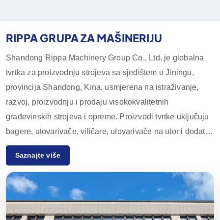
RIPPA GRUPA ZA MAŠINERIJU
Shandong Rippa Machinery Group Co., Ltd. je globalna
tvrtka za proizvodnju strojeva sa sjedištem u Jiningu,
provincija Shandong, Kina, usmjerena na istraživanje,
razvoj, proizvodnju i prodaju visokokvalitetnih
građevinskih strojeva i opreme. Proizvodi tvrtke uključuju
bagere, utovarivače, viličare, utovarivače na utor i dodatnu
opremu, koji se široko koriste u poljoprivredi,
Saznajte više
građevinarstvu, rudarstvu i drugim industrijama.
Zahvaljujući inovativnim istraživačkim i razvojnim
sposobnostima te strogoj kontroli kvalitete, oprema tvrtke
Rippa Machinery uživa visok ugled diljem svijeta.
Uglavnom izvozimo na europska i američka tržišta i