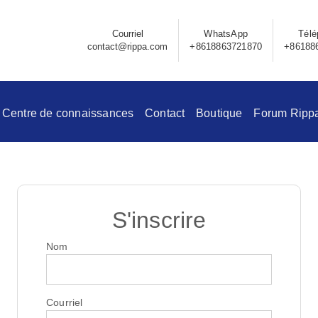
Courriel
WhatsApp
Télé
contact@rippa.com
+8618863721870
+86188
Centre de connaissances
Contact
Boutique
Forum Ripp
S'inscrire
Nom
Courriel