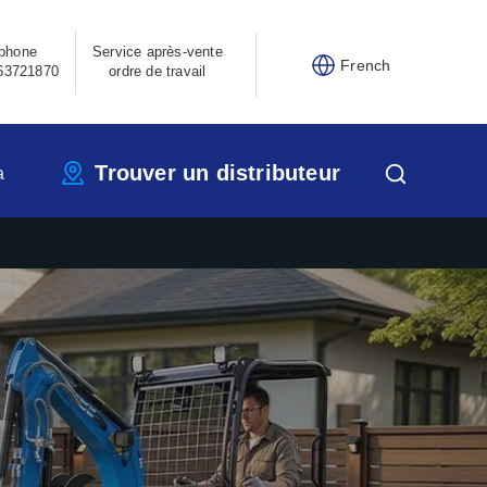
phone
Service après-vente
French
63721870
ordre de travail
Trouver un distributeur
a