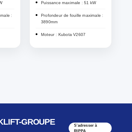
kW
Puissance maximale : 51 kW
imale :
Profondeur de fouille maximale :
3890mm
Moteur : Kubota V2607
RKLIFT-GROUPE
S'adresser à
RIPPA