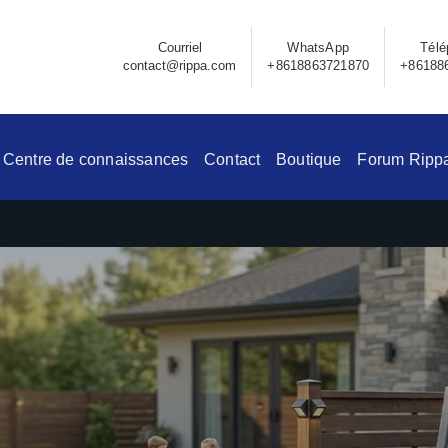
Courriel
WhatsApp
Télé
contact@rippa.com
+8618863721870
+86188
Centre de connaissances
Contact
Boutique
Forum Ripp