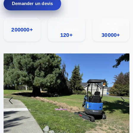
Demander un devis
Vendu
Couverture
Production
200000+
géographique
annuelle
120+
30000+