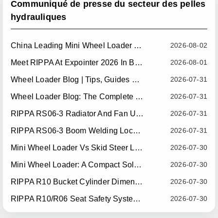
Communiqué de presse du secteur des pelles
hydrauliques
China Leading Mini Wheel Loader Supplier: Reliable Compact Wheel Loaders For Global Markets
2026-08-02
Meet RIPPA At Expointer 2026 In Brazil
2026-08-01
Wheel Loader Blog | Tips, Guides & Attachments
2026-07-31
Wheel Loader Blog: The Complete Guide To Wheel Loaders For Construction, Agriculture, And Material Handling
2026-07-31
RIPPA RS06-3 Radiator And Fan Upgrade — Effective July 10, 2026
2026-07-31
RIPPA RS06-3 Boom Welding Locating Bar Optimization — Effective July 15, 2026
2026-07-31
Mini Wheel Loader Vs Skid Steer Loader: Which Compact Machine Is Better For Your Business?
2026-07-30
Mini Wheel Loader: A Compact Solution For Efficient Material Handling
2026-07-30
RIPPA R10 Bucket Cylinder Dimension Optimization — Effective July 15, 2026
2026-07-30
RIPPA R10/R06 Seat Safety System Upgrade — Effective July 22, 2026
2026-07-30