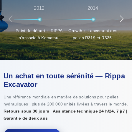
2012
2014
avant-vente à l'assistance après-vente, afin que les clients
bénéficient de la meilleure expérience possible en
matière de sélection, de livraison et d'entretien des
Point de départ： RIPPA
Growth： Lancement des
Per
produits.
s'associe à Komatsu.
pelles R319 et R325.
d
Un achat en toute sérénité — Rippa
Excavator
Une référence mondiale en matière de solutions pour pelles
hydrauliques : plus de 200 000 unités livrées à travers le monde.
Retours sous 30 jours | Assistance technique 24 h/24, 7 j/7 |
Garantie de deux ans