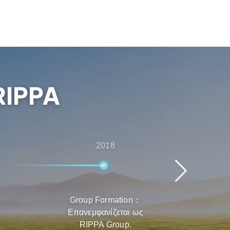
RIPPA
2018
Group Formation：
Ταχε
Επανεμφανίζεται ως
προϊ
RIPPA Group.
παγ