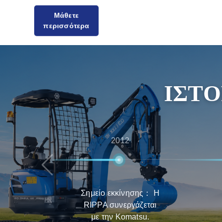
περισσότερα
ικανοποιούμε τις ανάγκες των πελατών για οικ
υψηλής ποιότητας προϊόντα. Η Rippa διαθέτε
αντιπροσώπους σε όλο τον κόσμο, παρέχοντας
από τη συμβουλευτική πριν από την πώληση έ
την πώληση, διασφαλίζοντας ότι οι πελάτες θα
ΙΣΤΟ
δυνατή εμπειρία στην επιλογή, παράδοση και
προϊόντων.
2012
Σημείο εκκίνησης： Η
RIPPA συνεργάζεται
με την Komatsu.