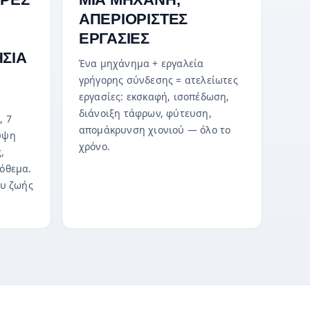
ΑΠΕΡΙΟΡΙΣΤΕΣ
ΕΡΓΑΣΙΕΣ
ΣΙΑ
Ένα μηχάνημα + εργαλεία
γρήγορης σύνδεσης = ατελείωτες
εργασίες: εκσκαφή, ισοπέδωση,
διάνοιξη τάφρων, φύτευση,
, 7
απομάκρυνση χιονιού — όλο το
υψη
χρόνο.
,
όθεμα.
ου ζωής