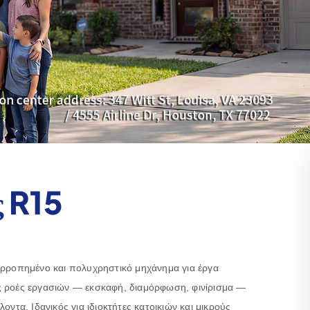
ς R15
ορροπημένο και πολυχρηστικό μηχάνημα για έργα
ς ροές εργασιών — εκσκαφή, διαμόρφωση, φινίρισμα —
οντα. Ιδανικός για ιδιοκτήτες κατοικιών και μικρούς