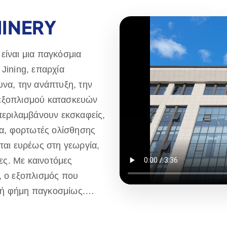
INERY
είναι μια παγκόσμια
Jining, επαρχία
υνα, την ανάπτυξη, την
 εξοπλισμού κατασκευών
 περιλαμβάνουν εκσκαφείς,
α, φορτωτές ολίσθησης
ται ευρέως στη γεωργία,
ίες. Με καινοτόμες
, ο εξοπλισμός που
λή φήμη παγκοσμίως.
ικές αγορές και
σμευόμενοι να