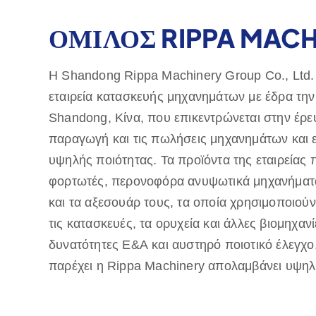
ΟΜΙΛΟΣ RIPPA MACH
Η Shandong Rippa Machinery Group Co., Ltd. 
εταιρεία κατασκευής μηχανημάτων με έδρα την 
Shandong, Κίνα, που επικεντρώνεται στην έρε
παραγωγή και τις πωλήσεις μηχανημάτων και
υψηλής ποιότητας. Τα προϊόντα της εταιρείας
φορτωτές, περονοφόρα ανυψωτικά μηχανήματ
και τα αξεσουάρ τους, τα οποία χρησιμοποιούν
τις κατασκευές, τα ορυχεία και άλλες βιομηχαν
δυνατότητες Ε&Α και αυστηρό ποιοτικό έλεγχο
παρέχει η Rippa Machinery απολαμβάνει υψη
Εξάγουμε κυρίως στις ευρωπαϊκές και αμερικαν
Μάθετε
παρέχουμε εγγύηση ποιότητας ενός έτους, δε