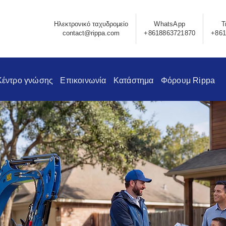
Ηλεκτρονικό ταχυδρομείο
WhatsApp
Τ
contact@rippa.com
+8618863721870
+861
Κέντρο γνώσης
Επικοινωνία
Κατάστημα
Φόρουμ Rippa