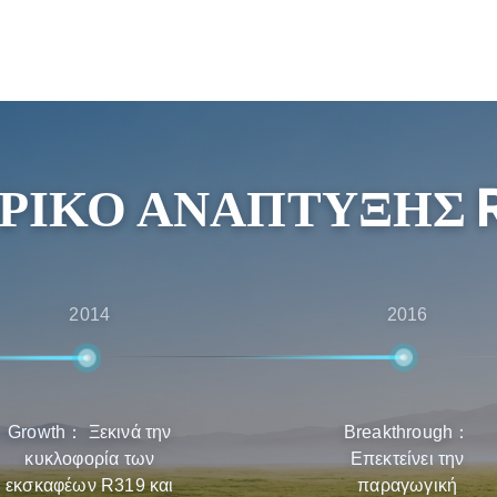
ονομικά αποδοτικά και
ι επίσης πολλαπλούς
 υπηρεσίες μιας στάσης,
ως την υποστήριξη μετά
 έχουν την καλύτερη
ΡΙΚΌ ΑΝΆΠΤΥΞΗΣ 
 συντήρηση των
2014
2016
Growth： Ξεκινά την
Breakthrough：
κυκλοφορία των
Επεκτείνει την
εκσκαφέων R319 και
παραγωγική