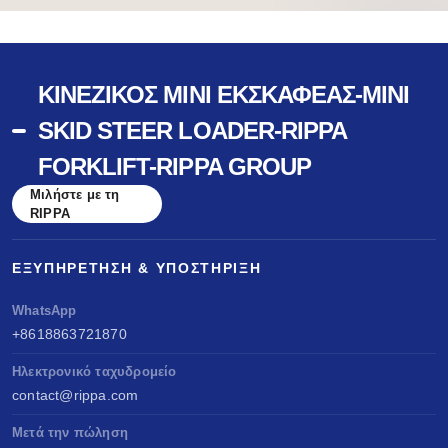
ΚΙΝΈΖΙΚΟΣ ΜΊΝΙ ΕΚΣΚΑΦΈΑΣ-MINI
SKID STEER LOADER-RIPPA
FORKLIFT-RIPPA GROUP
Μιλήστε με τη
RIPPA
ΕΞΥΠΗΡΈΤΗΣΗ & ΥΠΟΣΤΉΡΙΞΗ
WhatsApp
+8618863721870
Ηλεκτρονικό ταχυδρομείο
contact@rippa.com
Μετά την πώληση