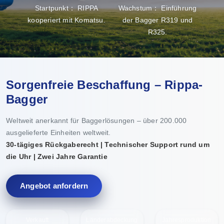
Startpunkt： RIPPA
Wachstum： Einführung
kooperiert mit Komatsu.
der Bagger R319 und
R325.
Pro
Sorgenfreie Beschaffung – Rippa-
Bagger
Weltweit anerkannt für Baggerlösungen – über 200.000
ausgelieferte Einheiten weltweit.
30-tägiges Rückgaberecht | Technischer Support rund um
die Uhr | Zwei Jahre Garantie
Angebot anfordern
Verkauft
Länderabdeckung
Jahresproduktion