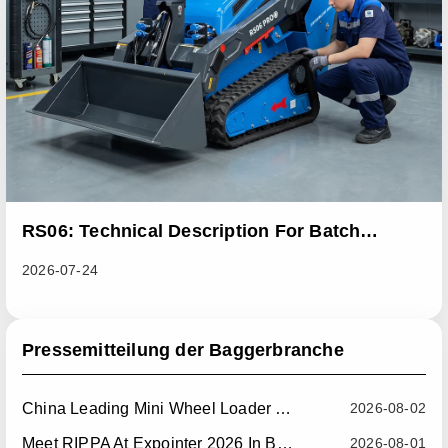
RS06: Technical Description For Batch
Improvement Measures To Address Abnormal
2026-07-24
Heat Dissipation Issues In Sliding Loaders
Pressemitteilung der Baggerbranche
China Leading Mini Wheel Loader Supplier: Reliable Compact Wheel Loaders For Global Markets
2026-08-02
Meet RIPPA At Expointer 2026 In Brazil
2026-08-01