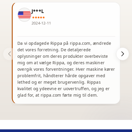
J***L
2024-12-11
Da vi opdagede Rippa på rippa.com, ændrede
J
det vores forretning. De detaljerede
oplysninger om deres produkter overbeviste
e
mig om at vælge Rippa, og deres maskiner
overgik vores forventninger. Hver maskine kører
problemfrit, håndterer hårde opgaver med
e
lethed og er meget brugervenlig. Rippas
kvalitet og ydeevne er uovertruffen, og jeg er
glad for, at rippa.com førte mig til dem.
m