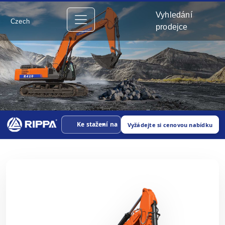
Vyhledání
Czech
prodejce
Ke stažení na
Vyžádejte si cenovou nabídku