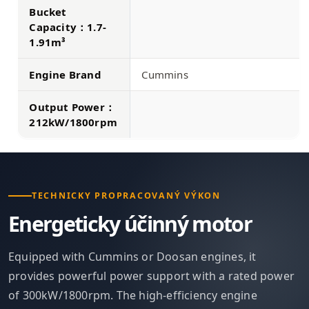
Bucket
Capacity：1.7-
1.91m³
Engine Brand
Cummins
Output Power：
212kW/1800rpm
TECHNICKY PROPRACOVANÝ VÝKON
Energeticky účinný motor
Equipped with Cummins or Doosan engines, it
provides powerful power support with a rated power
of 300kW/1800rpm. The high-efficiency engine