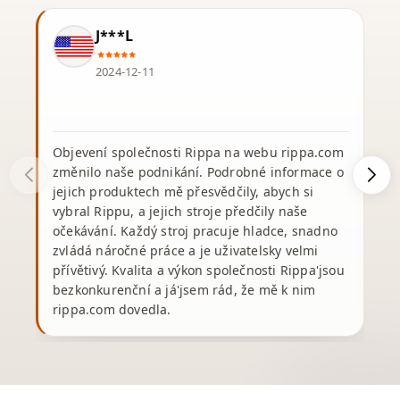
J***L
2024-12-11
Objevení společnosti Rippa na webu rippa.com
změnilo naše podnikání. Podrobné informace o
jejich produktech mě přesvědčily, abych si
vybral Rippu, a jejich stroje předčily naše
v
očekávání. Každý stroj pracuje hladce, snadno
s
zvládá náročné práce a je uživatelsky velmi
přívětivý. Kvalita a výkon společnosti Rippa'jsou
bezkonkurenční a já'jsem rád, že mě k nim
rippa.com dovedla.