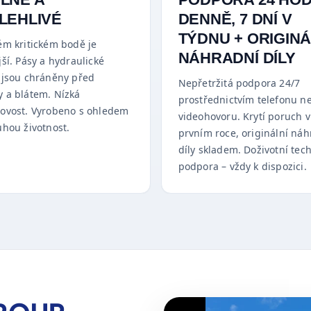
LEHLIVÉ
DENNĚ, 7 DNÍ V
TÝDNU + ORIGINÁ
ém kritickém bodě je
NÁHRADNÍ DÍLY
ší. Pásy a hydraulické
 jsou chráněny před
Nepřetržitá podpora 24/7
 a blátem. Nízká
prostřednictvím telefonu n
ovost. Vyrobeno s ohledem
videohovoru. Krytí poruch v
uhou životnost.
prvním roce, originální náh
díly skladem. Doživotní tec
podpora – vždy k dispozici.