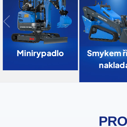
Minirypadlo
Smykem ří
naklad
PRO