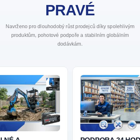
PRAVÉ
Navrženo pro dlouhodobý růst prodejců díky spolehlivým
produktům, pohotové podpoře a stabilním globálním
dodávkám.
LNÉ A
PODPORA 24 HOD