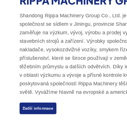
RIPPA MACHINERY 
Shandong Rippa Machinery Group Co., Ltd. je 
společnost se sídlem v Jiningu, provincie Sha
zaměřuje na výzkum, vývoj, výrobu a prodej vy
stavebních strojů a zařízení. Výrobky společno
nakladače, vysokozdvižné vozíky, smykem říze
příslušenství, které se široce používají v zeměd
těžebním průmyslu a dalších odvětvích. Díky
v oblasti výzkumu a vývoje a přísné kontrole kv
poskytovaná společností Rippa Machinery těší
světě. Vyvážíme hlavně na evropské a americ
jednoletou záruku kvality, čímž se zavazujem
Další informace
zákazníků, kteří potřebují cenově výhodné a vy
Společnost Rippa má také několik zástupců po
poskytují komplexní služby od předprodejních 