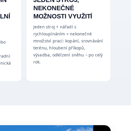
NEKONEČNÉ
LNÍ
MOŽNOSTI VYUŽITÍ
Jeden stroj + nářadí s
rychloupínáním = nekonečné
množství prací: kopání, srovnávání
ebo
terénu, hloubení příkopů,
výsadba, odklízení sněhu – po celý
radní
rok.
hnická