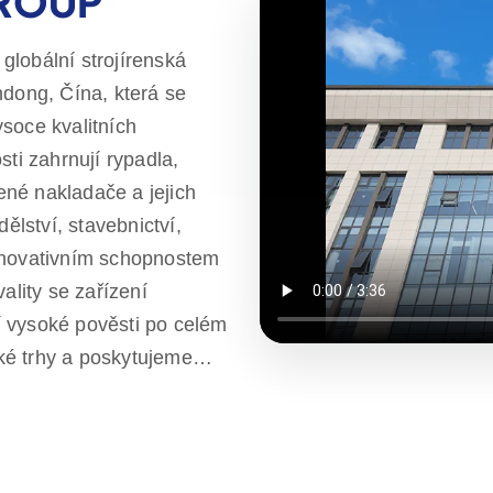
GROUP
globální strojírenská
ndong, Čína, která se
soce kvalitních
sti zahrnují rypadla,
né nakladače a jejich
ělství, stavebnictví,
 inovativním schopnostem
ality se zařízení
 vysoké pověsti po celém
ké trhy a poskytujeme
e uspokojovat potřeby
soce kvalitní výrobky.
 celém světě, kteří
konzultací až po