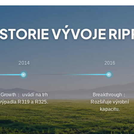
i získají nejlepší
robků.
ISTORIE VÝVOJE RIP
2014
2016
Growth： uvádí na trh
Breakthrough：
rýpadla R319 a R325.
Rozšiřuje výrobní
kapacitu.