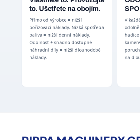
to. Ušetřete na obojím.
SPO
Přímo od výrobce = nižší
V každ
pořizovací náklady. Nízká spotřeba
odolněj
paliva = nižší denní náklady.
hadice
Odolnost + snadno dostupné
kameny
náhradní díly = nižší dlouhodobé
poruch
náklady.
na dlo