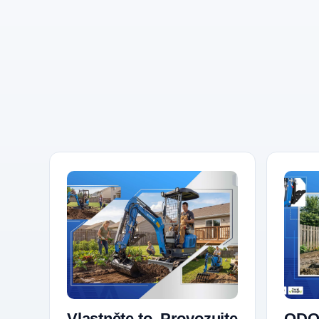
Vlastněte to. Provozujte
ODO