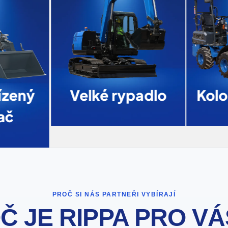
zený
Velké rypadlo
Kolo
ač
PROČ SI NÁS PARTNEŘI VYBÍRAJÍ
Č JE RIPPA PRO VÁ