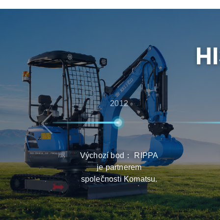
poprodejní podporu, čímž zajišťují, že zákazníc
zkušenosti s výběrem, dodávkou a údržbou vý
H
2012
Výchozí bod： RIPPA
je partnerem
společnosti Komatsu.