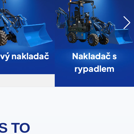
vý nakladač
Nakladač s
rypadlem
S TO