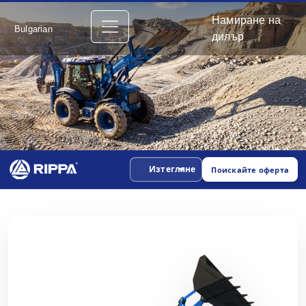
Намиране на
Bulgarian
дилър
Изтегляне
Поискайте оферта