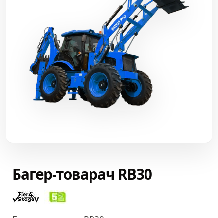
Багер-товарач RB30