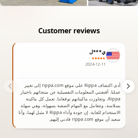
ي***ل
2024-12-11
أدى اكتشاف Rippa على موقع rippa.com إلى تغيير
من
عملنا. أقنعتني المعلومات التفصيلية عن منتجاتهم باختيار
Rippa، وتجاوزت ماكيناتهم توقعاتنا. تعمل كل ماكينة
وع
بسلاسة، وتتعامل مع المهام الصعبة بسهولة، وهي سهلة
الاستخدام للغاية. إن جودة وأداء Rippa لا مثيل لهما، وأنا
سعيد أن موقع rippa.com قادني إليهم.
يم