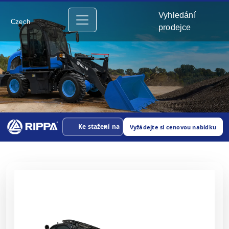
Vyhledání
Czech
prodejce
Ke stažení na
Vyžádejte si cenovou nabídku