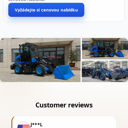
Vyžádejte si cenovou nabídku
J***L