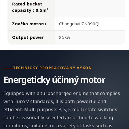
Rated bucket
capacity：0.5m³
Značka motoru
Changchai ZN390Q
Output power
25kw
TECHNICKY PROPRACOVANÝ VÝKON
Energeticky účinný motor
Equipped with a turbocharged engine that complies
with Euro V standards, it is both powerful and
efficient. Multi-purpose: P, S, E multi-state switches
can be reasonably selected according to working
conditions, suitable for a variety of tasks such as