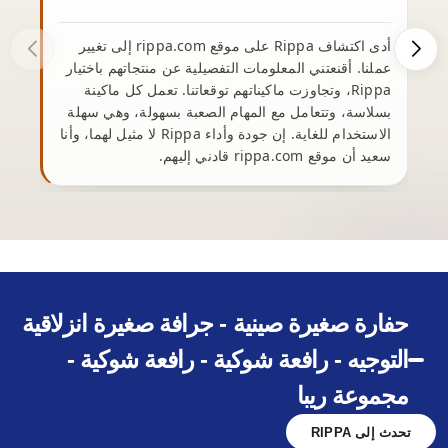
أدى اكتشاف Rippa على موقع rippa.com إلى تغيير
من
عملنا. أقنعتني المعلومات التفصيلية عن منتجاتهم باختيار
Rippa، وتجاوزت ماكيناتهم توقعاتنا. تعمل كل ماكينة
وع
بسلاسة، وتتعامل مع المهام الصعبة بسهولة، وهي سهلة
الاستخدام للغاية. إن جودة وأداء Rippa لا مثيل لهما، وأنا
سعيد أن موقع rippa.com قادني إليهم.
يم
حفارة صغيرة صينية - جرافة صغيرة انزلاقية
التوجيه - رافعة شوكية - رافعة شوكية -
مجموعة ريبا
تحدث إلى RIPPA