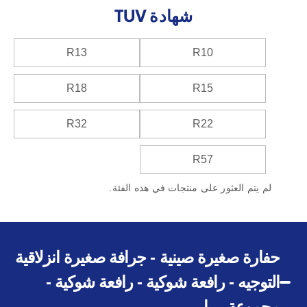
شهادة TUV
R13
R10
R18
R15
R32
R22
R57
لم يتم العثور على منتجات في هذه الفئة.
حفارة صغيرة صينية - جرافة صغيرة انزلاقية
التوجيه - رافعة شوكية - رافعة شوكية -
مجموعة ريبا