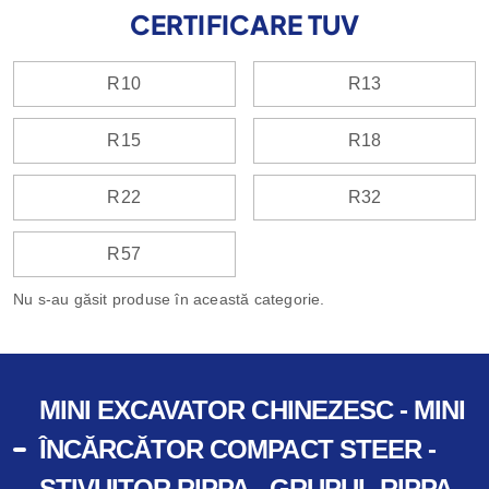
CERTIFICARE TUV
R10
R13
R15
R18
R22
R32
R57
Nu s-au găsit produse în această categorie.
MINI EXCAVATOR CHINEZESC - MINI
ÎNCĂRCĂTOR COMPACT STEER -
STIVUITOR RIPPA - GRUPUL RIPPA