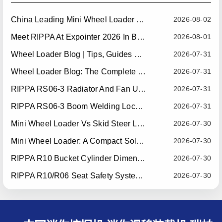
China Leading Mini Wheel Loader Supplier: Reliable Compact Wheel Loaders For Global Markets
2026-08-02
Meet RIPPA At Expointer 2026 In Brazil
2026-08-01
Wheel Loader Blog | Tips, Guides & Attachments
2026-07-31
Wheel Loader Blog: The Complete Guide To Wheel Loaders For Construction, Agriculture, And Material Handling
2026-07-31
RIPPA RS06-3 Radiator And Fan Upgrade — Effective July 10, 2026
2026-07-31
RIPPA RS06-3 Boom Welding Locating Bar Optimization — Effective July 15, 2026
2026-07-31
Mini Wheel Loader Vs Skid Steer Loader: Which Compact Machine Is Better For Your Business?
2026-07-30
Mini Wheel Loader: A Compact Solution For Efficient Material Handling
2026-07-30
RIPPA R10 Bucket Cylinder Dimension Optimization — Effective July 15, 2026
2026-07-30
RIPPA R10/R06 Seat Safety System Upgrade — Effective July 22, 2026
2026-07-30