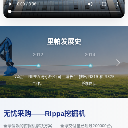
里帕发展史
2012
2014
起点： RIPPA 与小松公司
增长： 推出 R319 和 R325
突
合作。
挖掘机。
无忧采购——Rippa挖掘机
全球信赖的挖掘机解决方案——全球交付量已超过200000台。.