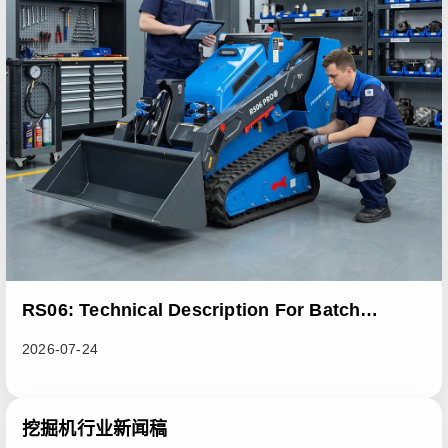
RS06: Technical Description For Batch
Improvement Measures To Address Abnormal
2026-07-24
Heat Dissipation Issues In Sliding Loaders
挖掘机行业新闻稿