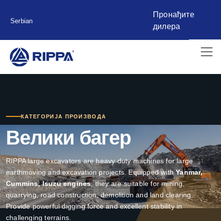
Пронађите
Serbian
дилера
КАТЕГОРИЈА ПРОИЗВОДА
Велики багер
RIPPA large excavators are heavy duty machines for large
earthmoving and excavation projects. Equipped with
Yanmar,
Cummins, Isuzu engines
, they are suitable for mining,
quarrying, road construction, demolition and land clearing.
Provide powerful digging force and excellent stability in
challenging terrains.