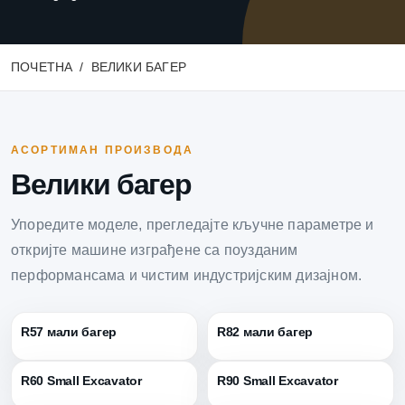
ПОЧЕТНА
ВЕЛИКИ БАГЕР
АСОРТИМАН ПРОИЗВОДА
Велики багер
Упоредите моделе, прегледајте кључне параметре и
откријте машине изграђене са поузданим
перформансама и чистим индустријским дизајном.
R57 мали багер
R82 мали багер
R60 Small Excavator
R90 Small Excavator