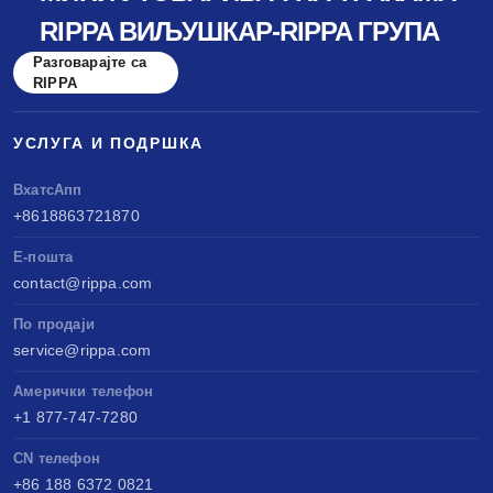
RIPPA ВИЉУШКАР-RIPPA ГРУПА
Разговарајте са
RIPPA
УСЛУГА И ПОДРШКА
ВхатсАпп
+8618863721870
Е-пошта
contact@rippa.com
По продаји
service@rippa.com
Амерички телефон
+1 877-747-7280
CN телефон
+86 188 6372 0821