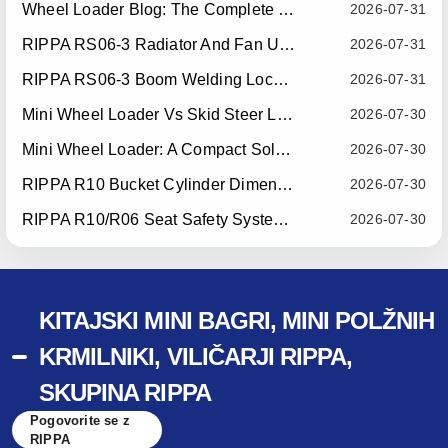
Wheel Loader Blog: The Complete Guide To Wheel Loaders For Construction, Agriculture, And Material Handling
2026-07-31
RIPPA RS06-3 Radiator And Fan Upgrade — Effective July 10, 2026
2026-07-31
RIPPA RS06-3 Boom Welding Locating Bar Optimization — Effective July 15, 2026
2026-07-31
Mini Wheel Loader Vs Skid Steer Loader: Which Compact Machine Is Better For Your Business?
2026-07-30
Mini Wheel Loader: A Compact Solution For Efficient Material Handling
2026-07-30
RIPPA R10 Bucket Cylinder Dimension Optimization — Effective July 15, 2026
2026-07-30
RIPPA R10/R06 Seat Safety System Upgrade — Effective July 22, 2026
2026-07-30
KITAJSKI MINI BAGRI, MINI POLŽNIH
KRMILNIKI, VILIČARJI RIPPA,
SKUPINA RIPPA
Pogovorite se z
RIPPA