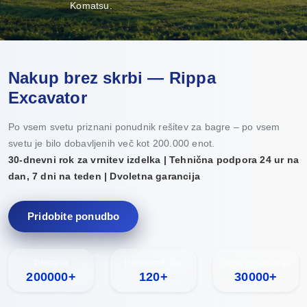
Komatsu.
Nakup brez skrbi — Rippa
Excavator
Po vsem svetu priznani ponudnik rešitev za bagre – po vsem
svetu je bilo dobavljenih več kot 200.000 enot.
30-dnevni rok za vrnitev izdelka | Tehnična podpora 24 ur na
dan, 7 dni na teden | Dvoletna garancija
Pridobite ponudbo
Prodano
Pokritost držav
Letna proizvodnja
200000+
120+
30000+