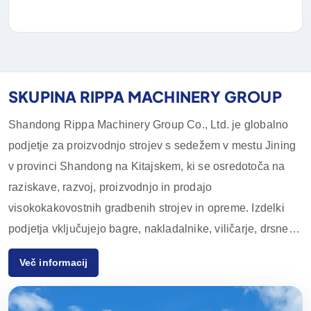
SKUPINA RIPPA MACHINERY GROUP
Shandong Rippa Machinery Group Co., Ltd. je globalno
podjetje za proizvodnjo strojev s sedežem v mestu Jining
v provinci Shandong na Kitajskem, ki se osredotoča na
raziskave, razvoj, proizvodnjo in prodajo
visokokakovostnih gradbenih strojev in opreme. Izdelki
podjetja vključujejo bagre, nakladalnike, viličarje, drsne
nakladalnike in njihovo dodatno opremo, ki se pogosto
Več informacij
uporabljajo v kmetijstvu, gradbeništvu, rudarstvu in drugih
panogah. Zaradi inovativnih zmogljivosti na področju