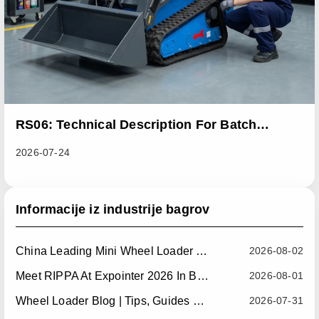
RS06: Technical Description For Batch
Improvement Measures To Address Abnormal
2026-07-24
Heat Dissipation Issues In Sliding Loaders
Informacije iz industrije bagrov
China Leading Mini Wheel Loader Supplier: Reliable Compact Wheel Loaders For Global Markets
2026-08-02
Meet RIPPA At Expointer 2026 In Brazil
2026-08-01
Wheel Loader Blog | Tips, Guides & Attachments
2026-07-31