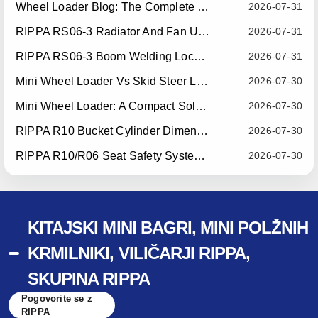
Wheel Loader Blog: The Complete Guide To Wheel Loaders For Construction, Agriculture, And Material Handling
2026-07-31
RIPPA RS06-3 Radiator And Fan Upgrade — Effective July 10, 2026
2026-07-31
RIPPA RS06-3 Boom Welding Locating Bar Optimization — Effective July 15, 2026
2026-07-31
Mini Wheel Loader Vs Skid Steer Loader: Which Compact Machine Is Better For Your Business?
2026-07-30
Mini Wheel Loader: A Compact Solution For Efficient Material Handling
2026-07-30
RIPPA R10 Bucket Cylinder Dimension Optimization — Effective July 15, 2026
2026-07-30
RIPPA R10/R06 Seat Safety System Upgrade — Effective July 22, 2026
2026-07-30
KITAJSKI MINI BAGRI, MINI POLŽNIH
KRMILNIKI, VILIČARJI RIPPA,
SKUPINA RIPPA
Pogovorite se z
RIPPA