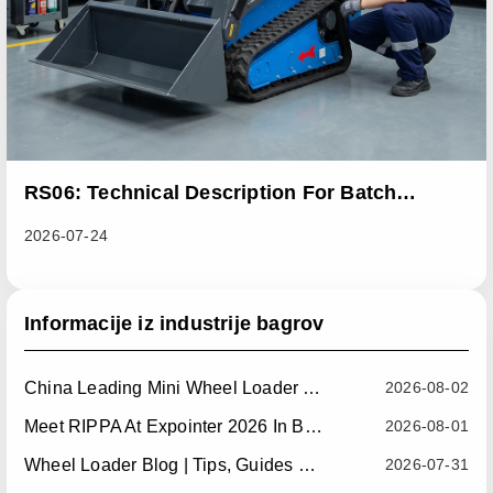
RS06: Technical Description For Batch
Improvement Measures To Address Abnormal
2026-07-24
Heat Dissipation Issues In Sliding Loaders
Informacije iz industrije bagrov
China Leading Mini Wheel Loader Supplier: Reliable Compact Wheel Loaders For Global Markets
2026-08-02
Meet RIPPA At Expointer 2026 In Brazil
2026-08-01
Wheel Loader Blog | Tips, Guides & Attachments
2026-07-31