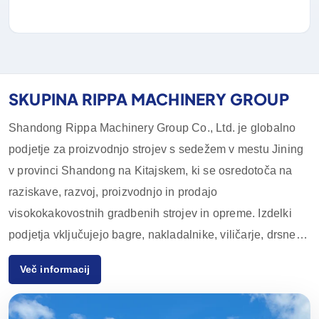
SKUPINA RIPPA MACHINERY GROUP
Shandong Rippa Machinery Group Co., Ltd. je globalno
podjetje za proizvodnjo strojev s sedežem v mestu Jining
v provinci Shandong na Kitajskem, ki se osredotoča na
raziskave, razvoj, proizvodnjo in prodajo
visokokakovostnih gradbenih strojev in opreme. Izdelki
podjetja vključujejo bagre, nakladalnike, viličarje, drsne
nakladalnike in njihovo dodatno opremo, ki se pogosto
Več informacij
uporabljajo v kmetijstvu, gradbeništvu, rudarstvu in drugih
panogah. Zaradi inovativnih zmogljivosti na področju