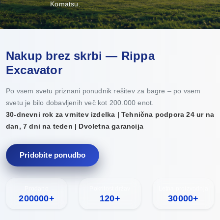
Komatsu.
Nakup brez skrbi — Rippa
Excavator
Po vsem svetu priznani ponudnik rešitev za bagre – po vsem
svetu je bilo dobavljenih več kot 200.000 enot.
30-dnevni rok za vrnitev izdelka | Tehnična podpora 24 ur na
dan, 7 dni na teden | Dvoletna garancija
Pridobite ponudbo
Prodano
Pokritost držav
Letna proizvodnja
200000+
120+
30000+