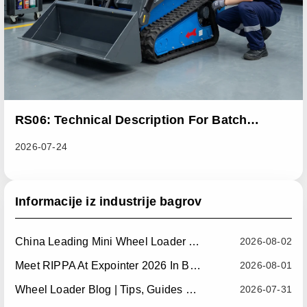
RS06: Technical Description For Batch
Improvement Measures To Address Abnormal
2026-07-24
Heat Dissipation Issues In Sliding Loaders
Informacije iz industrije bagrov
China Leading Mini Wheel Loader Supplier: Reliable Compact Wheel Loaders For Global Markets
2026-08-02
Meet RIPPA At Expointer 2026 In Brazil
2026-08-01
Wheel Loader Blog | Tips, Guides & Attachments
2026-07-31