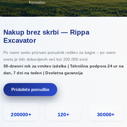
Komatsu.
Nakup brez skrbi — Rippa
Excavator
Po vsem svetu priznani ponudnik rešitev za bagre – po vsem
svetu je bilo dobavljenih več kot 200.000 enot.
30-dnevni rok za vrnitev izdelka | Tehnična podpora 24 ur na
dan, 7 dni na teden | Dvoletna garancija
Pridobite ponudbo
Prodano
Pokritost držav
Letna proizvodnja
200000+
120+
30000+