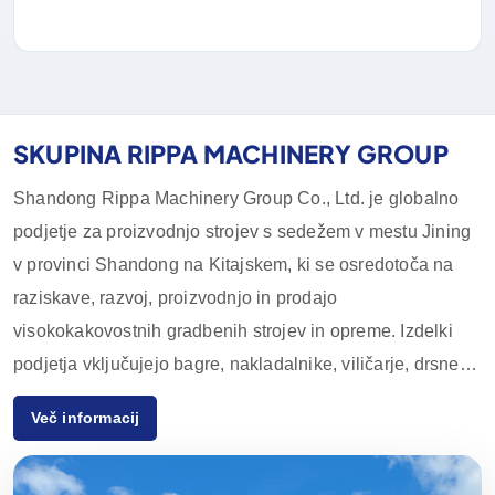
SKUPINA RIPPA MACHINERY GROUP
Shandong Rippa Machinery Group Co., Ltd. je globalno
podjetje za proizvodnjo strojev s sedežem v mestu Jining
v provinci Shandong na Kitajskem, ki se osredotoča na
raziskave, razvoj, proizvodnjo in prodajo
visokokakovostnih gradbenih strojev in opreme. Izdelki
podjetja vključujejo bagre, nakladalnike, viličarje, drsne
nakladalnike in njihovo dodatno opremo, ki se pogosto
Več informacij
uporabljajo v kmetijstvu, gradbeništvu, rudarstvu in drugih
panogah. Zaradi inovativnih zmogljivosti na področju