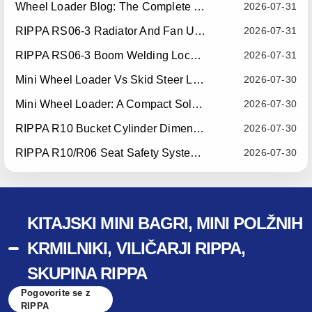
Wheel Loader Blog: The Complete Guide To Wheel Loaders For Construction, Agriculture, And Material Handling
2026-07-31
RIPPA RS06-3 Radiator And Fan Upgrade — Effective July 10, 2026
2026-07-31
RIPPA RS06-3 Boom Welding Locating Bar Optimization — Effective July 15, 2026
2026-07-31
Mini Wheel Loader Vs Skid Steer Loader: Which Compact Machine Is Better For Your Business?
2026-07-30
Mini Wheel Loader: A Compact Solution For Efficient Material Handling
2026-07-30
RIPPA R10 Bucket Cylinder Dimension Optimization — Effective July 15, 2026
2026-07-30
RIPPA R10/R06 Seat Safety System Upgrade — Effective July 22, 2026
2026-07-30
KITAJSKI MINI BAGRI, MINI POLŽNIH
KRMILNIKI, VILIČARJI RIPPA,
SKUPINA RIPPA
Pogovorite se z
RIPPA