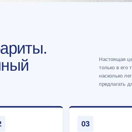
ариты.
чный
Настоящая це
только в его 
насколько ле
предлагать д
2
03