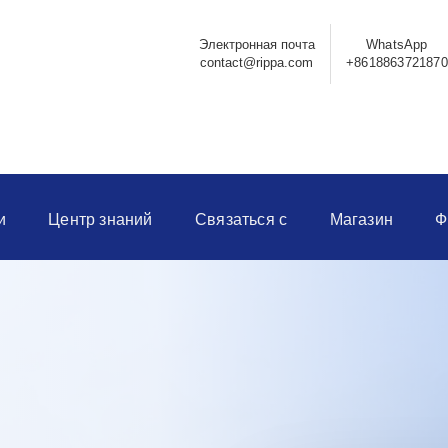
Электронная почта
WhatsApp
contact@rippa.com
+8618863721870
и
Центр знаний
Связаться с
Магазин
Ф