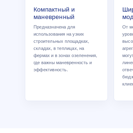
Компактный и
Шир
маневренный
мо
Предназначена для
От м
использования на узких
уров
строительных площадках,
высо
складах, в теплицах, на
агре
фермах и в зонах озеленения,
могу
где важны маневренность и
лине
эффективность.
отве
бюдж
клие