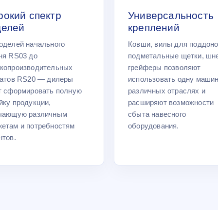
окий спектр
Универсальность
делей
креплений
оделей начального
Ковши, вилы для поддоно
ня RS03 до
подметальные щетки, шне
копроизводительных
грейферы позволяют
гатов RS20 — дилеры
использовать одну машин
т сформировать полную
различных отраслях и
йку продукции,
расширяют возможности
чающую различным
сбыта навесного
етам и потребностям
оборудования.
нтов.