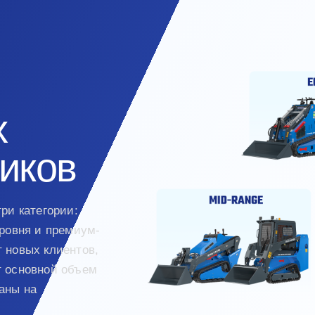
х
чиков
ри категории:
ровня и премиум-
 новых клиентов,
т основной объем
аны на