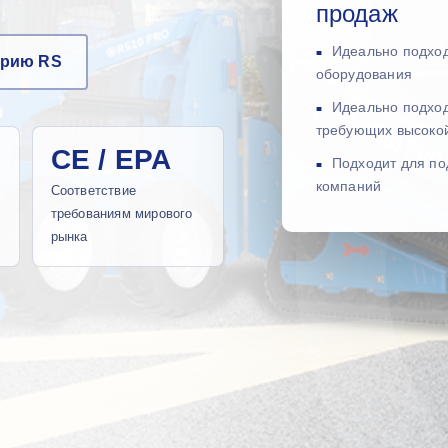
продаж
Идеально подход
ерию RS
оборудования
Идеально подход
требующих высокой
CE / EPA
Подходит для по
компаний
Соответствие
требованиям мирового
рынка