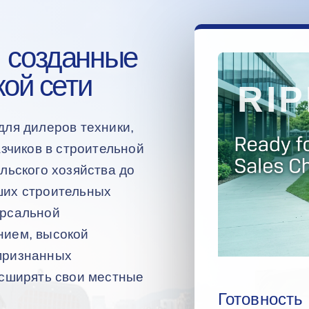
 созданные
кой сети
для дилеров техники,
азчиков в строительной
льского хозяйства до
ших строительных
ерсальной
нием, высокой
признанных
асширять свои местные
Готовность