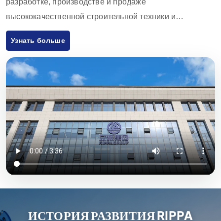
разработке, производстве и продаже
высококачественной строительной техники и
оборудования. Продукция компании включает в себя
Узнать больше
экскаваторы, погрузчики, вилочные погрузчики,
погрузчики с бортовым поворотом и аксессуары к ним,
которые широко используются в сельском хозяйстве,
строительстве, горнодобывающей промышленности и
других отраслях. Благодаря инновационным
разработкам и строгому контролю качества,
оборудование, поставляемое Rippa Machinery,
пользуется высокой репутацией во всем мире. Мы
экспортируем продукцию в основном на европейский и
американский рынки и предоставляем годовую
гарантию качества, стремясь удовлетворить
потребности клиентов в экономически эффективной и
ИСТОРИЯ РАЗВИТИЯ RIPPA