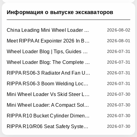
Информация о выпуске экскаваторов
China Leading Mini Wheel Loader Supplier: Reliable Compact Wheel Loaders For Global Markets
2026-08-02
Meet RIPPA At Expointer 2026 In Brazil
2026-08-01
Wheel Loader Blog | Tips, Guides & Attachments
2026-07-31
Wheel Loader Blog: The Complete Guide To Wheel Loaders For Construction, Agriculture, And Material Handling
2026-07-31
RIPPA RS06-3 Radiator And Fan Upgrade — Effective July 10, 2026
2026-07-31
RIPPA RS06-3 Boom Welding Locating Bar Optimization — Effective July 15, 2026
2026-07-31
Mini Wheel Loader Vs Skid Steer Loader: Which Compact Machine Is Better For Your Business?
2026-07-30
Mini Wheel Loader: A Compact Solution For Efficient Material Handling
2026-07-30
RIPPA R10 Bucket Cylinder Dimension Optimization — Effective July 15, 2026
2026-07-30
RIPPA R10/R06 Seat Safety System Upgrade — Effective July 22, 2026
2026-07-30