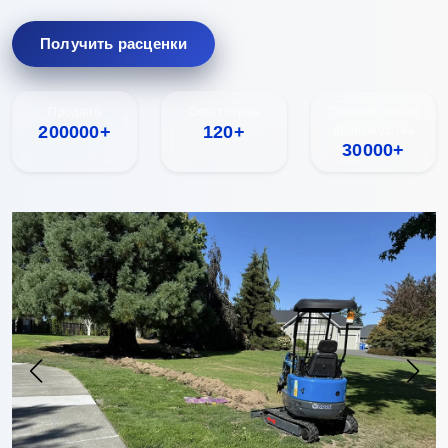
Получить расценки
Продано
Охват стран
Годовой объем
200000+
120+
производства
30000+