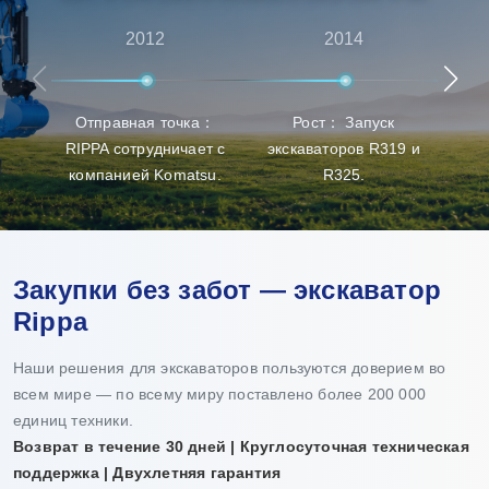
высококачественной продукции. Rippa также имеет
множество агентов по всему миру, предоставляя
2012
2014
универсальные услуги от предпродажных
консультаций до послепродажной поддержки,
Отправная точка：
Рост： Запуск
Про
гарантируя, что клиенты получат лучший опыт в
RIPPA сотрудничает с
экскаваторов R319 и
п
выборе продукции, доставке и обслуживании.
компанией Komatsu.
R325.
Закупки без забот — экскаватор
Rippa
Наши решения для экскаваторов пользуются доверием во
всем мире — по всему миру поставлено более 200 000
единиц техники.
Возврат в течение 30 дней | Круглосуточная техническая
поддержка | Двухлетняя гарантия