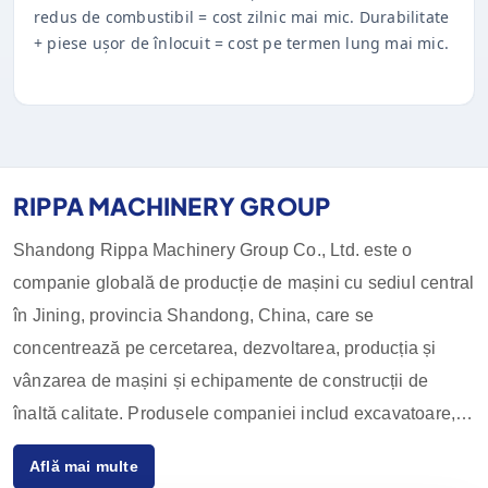
redus de combustibil = cost zilnic mai mic. Durabilitate
+ piese ușor de înlocuit = cost pe termen lung mai mic.
RIPPA MACHINERY GROUP
Shandong Rippa Machinery Group Co., Ltd. este o
companie globală de producție de mașini cu sediul central
în Jining, provincia Shandong, China, care se
concentrează pe cercetarea, dezvoltarea, producția și
vânzarea de mașini și echipamente de construcții de
înaltă calitate. Produsele companiei includ excavatoare,
încărcătoare, stivuitoare, încărcătoare compacte și
Află mai multe
accesoriile acestora, care sunt utilizate pe scară largă în