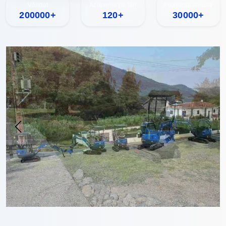
Vândut
Acoperire pe țări
Producția anuală
200000+
120+
30000+