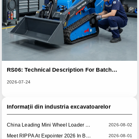
RS06: Technical Description For Batch
Improvement Measures To Address Abnormal
2026-07-24
Heat Dissipation Issues In Sliding Loaders
Informații din industria excavatoarelor
China Leading Mini Wheel Loader Supplier: Reliable Compact Wheel Loaders For Global Markets
2026-08-02
Meet RIPPA At Expointer 2026 In Brazil
2026-08-01