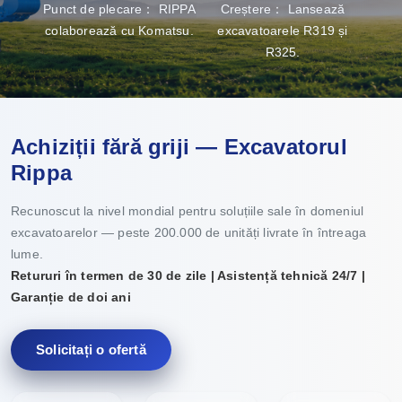
Punct de plecare： RIPPA
Creștere： Lansează
Bre
colaborează cu Komatsu.
excavatoarele R319 și
capac
R325.
Achiziții fără griji — Excavatorul
Rippa
Recunoscut la nivel mondial pentru soluțiile sale în domeniul
excavatoarelor — peste 200.000 de unități livrate în întreaga
lume.
Retururi în termen de 30 de zile | Asistență tehnică 24/7 |
Garanție de doi ani
Solicitați o ofertă