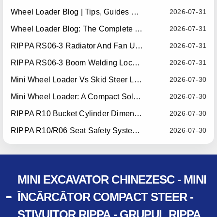
Wheel Loader Blog | Tips, Guides & Attachments
2026-07-31
Wheel Loader Blog: The Complete Guide To Wheel Loaders For Construction, Agriculture, And Material Handling
2026-07-31
RIPPA RS06-3 Radiator And Fan Upgrade — Effective July 10, 2026
2026-07-31
RIPPA RS06-3 Boom Welding Locating Bar Optimization — Effective July 15, 2026
2026-07-31
Mini Wheel Loader Vs Skid Steer Loader: Which Compact Machine Is Better For Your Business?
2026-07-30
Mini Wheel Loader: A Compact Solution For Efficient Material Handling
2026-07-30
RIPPA R10 Bucket Cylinder Dimension Optimization — Effective July 15, 2026
2026-07-30
RIPPA R10/R06 Seat Safety System Upgrade — Effective July 22, 2026
2026-07-30
MINI EXCAVATOR CHINEZESC - MINI
ÎNCĂRCĂTOR COMPACT STEER -
STIVUITOR RIPPA - GRUPUL RIPPA